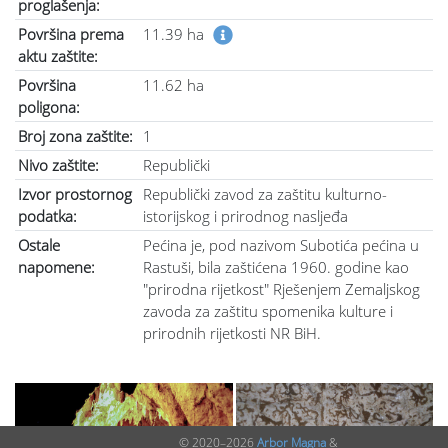
proglašenja:
Površina prema
11.39 ha
aktu zaštite:
Površina
11.62 ha
poligona:
Broj zona zaštite:
1
Nivo zaštite:
Republički
Izvor prostornog
Republički zavod za zaštitu kulturno-
podatka:
istorijskog i prirodnog nasljeđa
Ostale
Pećina je, pod nazivom Subotića pećina u
napomene:
Rastuši, bila zaštićena 1960. godine kao
"prirodna rijetkost" Rješenjem Zemaljskog
zavoda za zaštitu spomenika kulture i
prirodnih rijetkosti NR BiH.
© 2020–2026
Arbor Magna
&