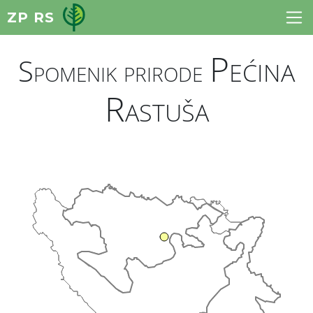
ZP RS
Pećina
Spomenik prirode
Rastuša