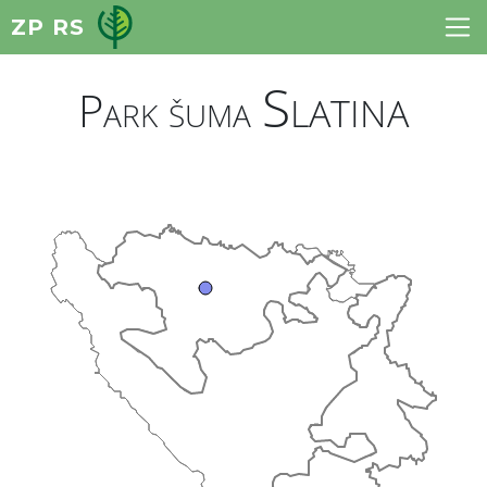
ZP RS
Slatina
Park šuma