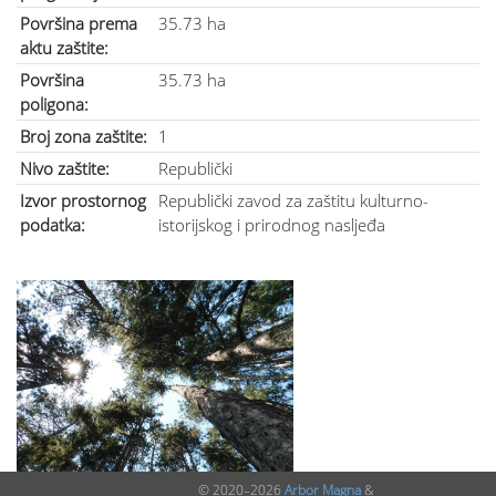
Površina prema
35.73 ha
aktu zaštite:
Površina
35.73 ha
poligona:
Broj zona zaštite:
1
Nivo zaštite:
Republički
Izvor prostornog
Republički zavod za zaštitu kulturno-
podatka:
istorijskog i prirodnog nasljeđa
© 2020–2026
Arbor Magna
&