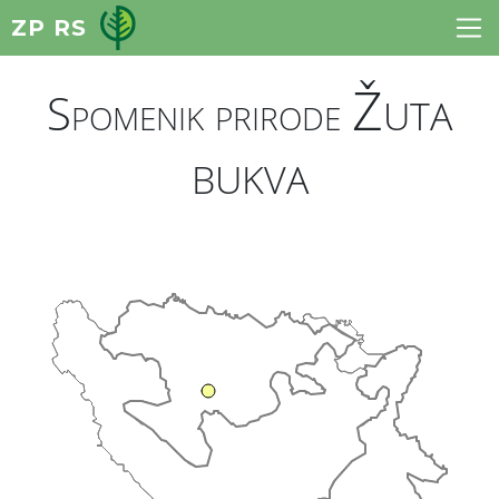
ZP RS
Žuta
Spomenik prirode
bukva