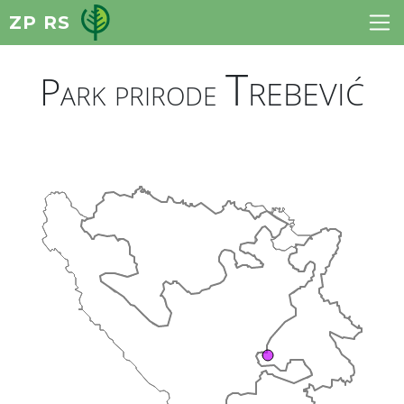
ZP RS
Trebević
Park prirode