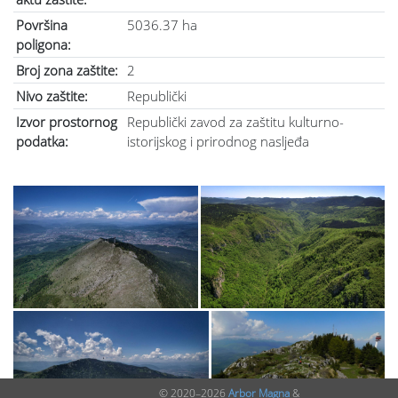
Površina
5036.37 ha
poligona:
Broj zona zaštite:
2
Nivo zaštite:
Republički
Izvor prostornog
Republički zavod za zaštitu kulturno-
podatka:
istorijskog i prirodnog nasljeđa
© 2020–2026
Arbor Magna
&