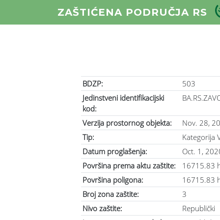
ZAŠTIĆENA PODRUČJA RS
BDZP:
503
Jedinstveni identifikacijski
BA.RS.ZAV
kod:
Verzija prostornog objekta:
Nov. 28, 2
Tip:
Kategorija 
Datum proglašenja:
Oct. 1, 202
Površina prema aktu zaštite:
16715.83 
Površina poligona:
16715.83 
Broj zona zaštite:
3
Nivo zaštite:
Republički