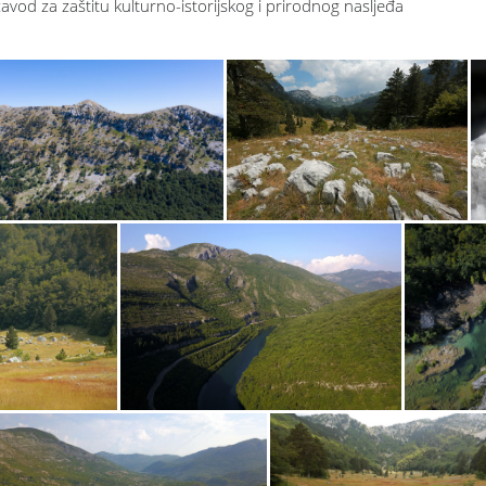
zavod za zaštitu kulturno-istorijskog i prirodnog nasljeđa