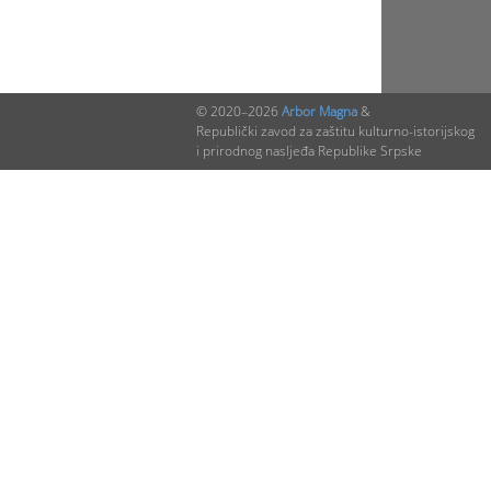
© 2020–2026
Arbor Magna
&
Republički zavod za zaštitu kulturno-istorijskog
i prirodnog nasljeđa Republike Srpske