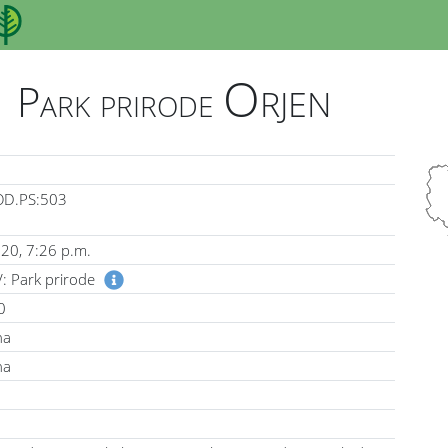
Orjen
Park prirode
OD.PS:503
020, 7:26 p.m.
V: Park prirode
0
ha
ha