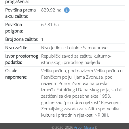
proglašenja:
Površina prema
820.92 ha
aktu zaštite:
Površina
67.81 ha
poligona:
Broj zona zaštite:
1
Nivo zaštite:
Nivo Jedinice Lokalne Samouprave
Izvor prostornog
Republički zavod za zaštitu kulturno-
podatka:
istorijskog i prirodnog nasljeđa
Ostale
Velika pećina, pod nazivom Velika pećina u
napomene:
Fatničkom polju, i jama Zvonuša, pod
nazivom Ponor Zvonuša na prevlaci
između Fatničkog i Dabarskog polja, su bili
zaštićeni sa dva posebna akta 1958.
godine kao "prirodna rijetkost" Rješenjem
Zemaljskog zavoda za zaštitu spomenika
kulture i prirodnih rijetkosti NR BiH.
© 2020–2026
Arbor Magna
&