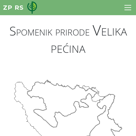
ZP RS
Velika
Spomenik prirode
pećina