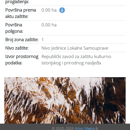
proglašenja:
Površina prema
0.00 ha
aktu zaštite:
Površina
0.00 ha
poligona:
Broj zona zaštite:
1
Nivo zaštite:
Nivo Jedinice Lokalne Samouprave
Izvor prostornog
Republički zavod za zaštitu kulturno-
podatka:
istorijskog i prirodnog nasljeđa
© 2020–2026
Arbor Magna
&