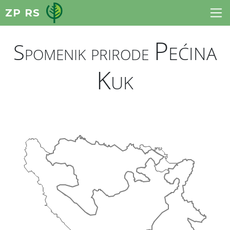
ZP RS
Pećina
Spomenik prirode
Kuk