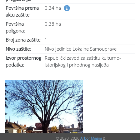
Površina prema
0.34 ha
aktu zaštite:
Površina
0.38 ha
poligona:
Broj zona zaštite:
1
Nivo zaštite:
Nivo Jedinice Lokalne Samouprave
Izvor prostornog
Republički zavod za zaštitu kulturno-
podatka:
istorijskog i prirodnog nasljeđa
© 2020–2026
Arbor Magna
&