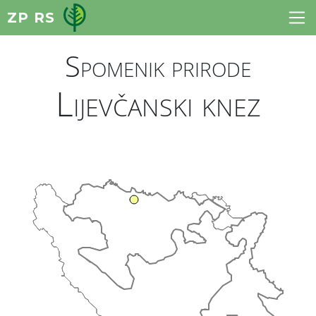
ZP RS
Spomenik prirode
Lijevčanski knez