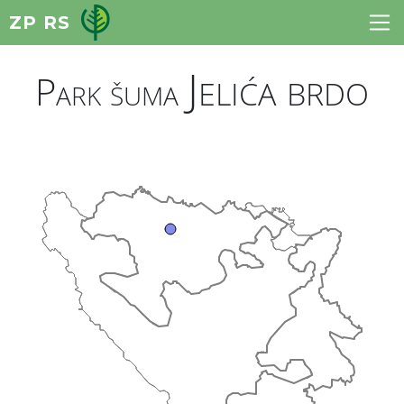
ZP RS
Jelića brdo
Park šuma