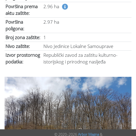
Površina prema
2.96 ha
aktu zaštite:
Površina
2.97 ha
poligona:
Broj zona zaštite:
1
Nivo zaštite:
Nivo Jedinice Lokalne Samouprave
Izvor prostornog
Republički zavod za zaštitu kulturno-
podatka:
istorijskog i prirodnog nasljeđa
© 2020–2026
Arbor Magna
&