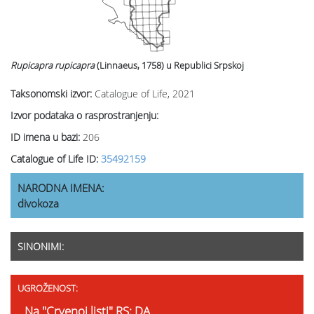
Rupicapra rupicapra
(Linnaeus, 1758)
u Republici Srpskoj
Taksonomski izvor:
Catalogue of Life, 2021
Izvor podataka o rasprostranjenju:
ID imena u bazi:
206
Catalogue of Life ID:
35492159
NARODNA IMENA:
divokoza
SINONIMI:
UGROŽENOST:
Na "Crvenoj listi" RS: DA