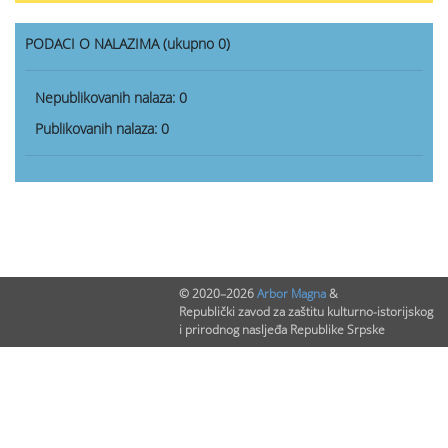
PODACI O NALAZIMA (ukupno 0)
Nepublikovanih nalaza:
0
Publikovanih nalaza:
0
© 2020–2026
Arbor Magna
&
Republički zavod za zaštitu kulturno-istorijskog
i prirodnog nasljeđa Republike Srpske