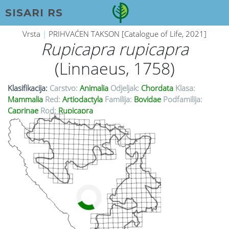
SISARI RS
Vrsta
|
PRIHVAĆEN TAKSON [Catalogue of Life, 2021]
Rupicapra rupicapra
(Linnaeus, 1758)
Klasifikacija:
Carstvo:
Animalia
Odjeljak:
Chordata
Klasa:
Mammalia
Red:
Artiodactyla
Familija:
Bovidae
Podfamilija:
Caprinae
Rod:
Rupicapra