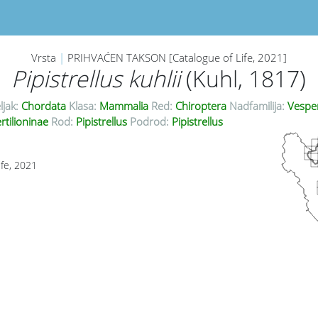
Vrsta
|
PRIHVAĆEN TAKSON [Catalogue of Life, 2021]
Pipistrellus kuhlii
(Kuhl, 1817)
ljak:
Chordata
Klasa:
Mammalia
Red:
Chiroptera
Nadfamilija:
Vesper
tilioninae
Rod:
Pipistrellus
Podrod:
Pipistrellus
ife, 2021