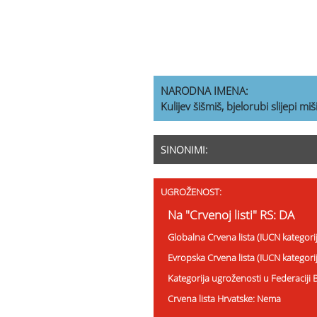
NARODNA IMENA:
Kulijev šišmiš, bjelorubi slijepi miš
SINONIMI:
UGROŽENOST:
Na "Crvenoj listi" RS: DA
Globalna Crvena lista (IUCN kategori
Evropska Crvena lista (IUCN kategori
Kategorija ugroženosti u Federaciji 
Crvena lista Hrvatske: Nema