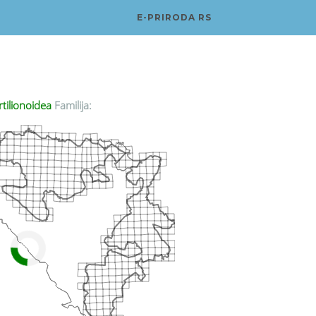
E-PRIRODA RS
tilionoidea
Familija: