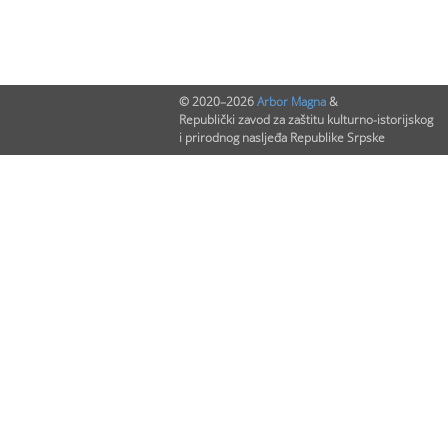
© 2020–2026
Arbor Magna
&
Republički zavod za zaštitu kulturno-istorijskog
i prirodnog nasljeđa Republike Srpske