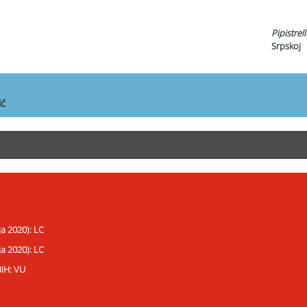
Pipistrell
Srpskoj
ić
ja 2020): LC
ja 2020): LC
BiH: VU