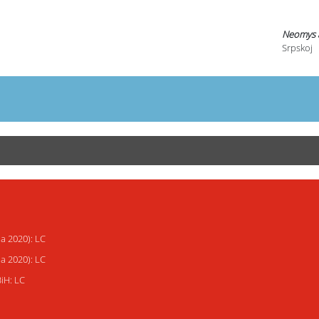
Neomys 
Srpskoj
ja 2020): LC
ja 2020): LC
BiH: LC