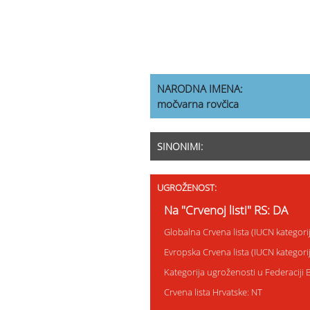
NARODNA IMENA:
močvarna rovčica
SINONIMI:
UGROŽENOST:
Na "Crvenoj listi" RS: DA
Globalna Crvena lista (IUCN kategori
Evropska Crvena lista (IUCN kategori
Kategorija ugroženosti u Federaciji 
Crvena lista Hrvatske: NT