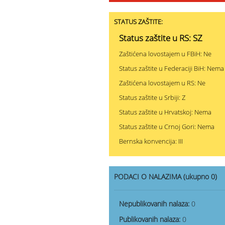
STATUS ZAŠTITE:
Status zaštite u RS: SZ
Zaštićena lovostajem u FBiH: Ne
Status zaštite u Federaciji BiH: Nema
Zaštićena lovostajem u RS: Ne
Status zaštite u Srbiji: Z
Status zaštite u Hrvatskoj: Nema
Status zaštite u Crnoj Gori: Nema
Bernska konvencija: III
PODACI O NALAZIMA (ukupno 0)
Nepublikovanih nalaza:
0
Publikovanih nalaza:
0