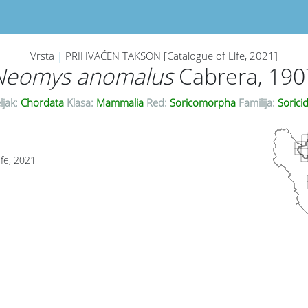
Vrsta
|
PRIHVAĆEN TAKSON [Catalogue of Life, 2021]
Neomys anomalus
Cabrera, 190
ljak:
Chordata
Klasa:
Mammalia
Red:
Soricomorpha
Familija:
Sorici
ife, 2021