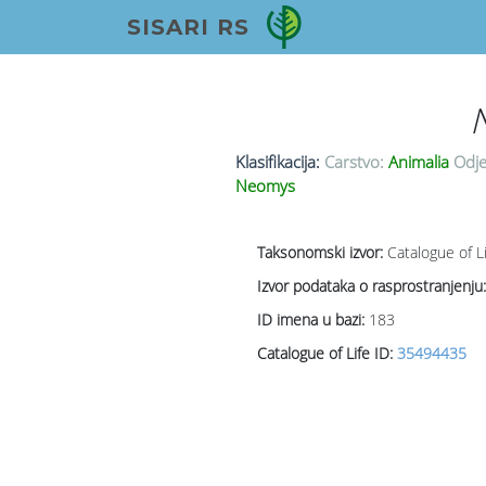
SISARI RS
Klasifikacija:
Carstvo:
Animalia
Odje
Neomys
Taksonomski izvor:
Catalogue of L
Izvor podataka o rasprostranjenju:
ID imena u bazi:
183
Catalogue of Life ID:
35494435