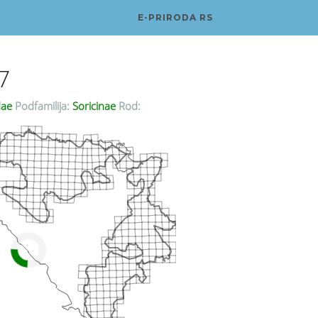
E-PRIRODA RS
7
dae
Podfamilija:
Soricinae
Rod: