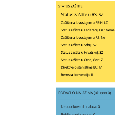
STATUS ZAŠTITE:
Status zaštite u RS: SZ
Zaštićena lovostajem u FBiH: LZ
Status zaštite u Federaciji BiH: Nema
Zaštićena lovostajem u RS: Ne
Status zaštite u Srbiji: SZ
Status zaštite u Hrvatskoj: SZ
Status zaštite u Crnoj Gori: Z
Direktiva o staništima EU: IV
Bernska konvencija: II
PODACI O NALAZIMA (ukupno 0)
Nepublikovanih nalaza:
0
Publikovanih nalaza:
0