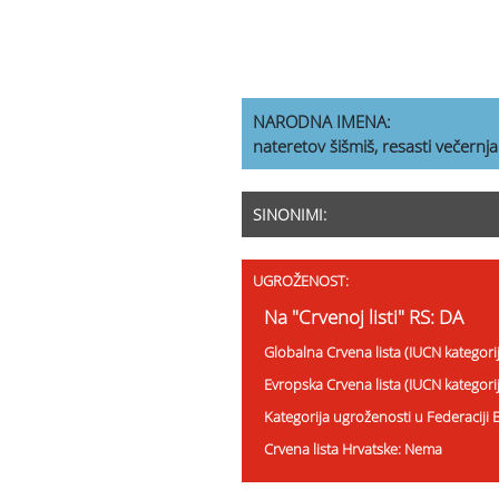
NARODNA IMENA:
nateretov šišmiš, resasti večernja
SINONIMI:
UGROŽENOST:
Na "Crvenoj listi" RS: DA
Globalna Crvena lista (IUCN kategori
Evropska Crvena lista (IUCN kategor
Kategorija ugroženosti u Federaciji
Crvena lista Hrvatske: Nema