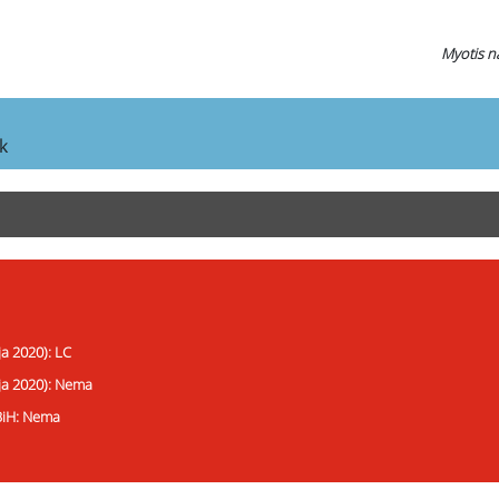
Myotis na
k
ja 2020): LC
ija 2020): Nema
 BiH: Nema