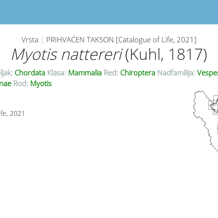
Vrsta
|
PRIHVAĆEN TAKSON [Catalogue of Life, 2021]
Myotis nattereri
(Kuhl, 1817)
ljak:
Chordata
Klasa:
Mammalia
Red:
Chiroptera
Nadfamilija:
Vesper
inae
Rod:
Myotis
ife, 2021