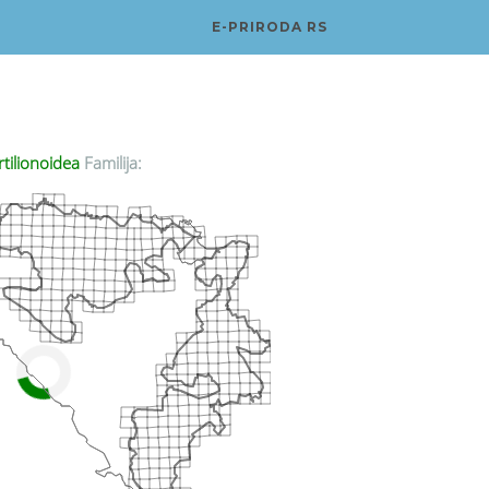
E-PRIRODA RS
tilionoidea
Familija: