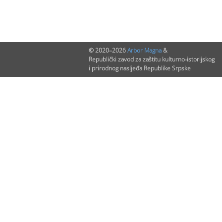
© 2020–2026
Arbor Magna
&
Republički zavod za zaštitu kulturno-istorijskog
i prirodnog nasljeđa Republike Srpske