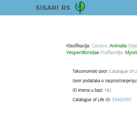
SISARI RS
Klasifikacija:
Carstvo:
Animalia
Odje
Vespertilionidae
Podfamilija:
Myot
Taksonomski izvor:
Catalogue of L
Izvor podataka o rasprostranjenju:
ID imena u bazi:
182
Catalogue of Life ID:
35492957