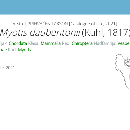
Vrsta
|
PRIHVAĆEN TAKSON [Catalogue of Life, 2021]
Myotis daubentonii
(Kuhl, 1817
ljak:
Chordata
Klasa:
Mammalia
Red:
Chiroptera
Nadfamilija:
Vesper
inae
Rod:
Myotis
ife, 2021