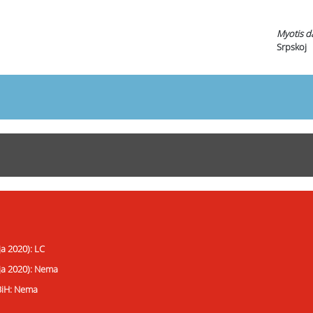
Myotis d
Srpskoj
ja 2020): LC
ija 2020): Nema
 BiH: Nema