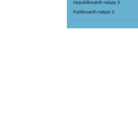
Nepublikovanih nalaza:
0
Publikovanih nalaza:
0