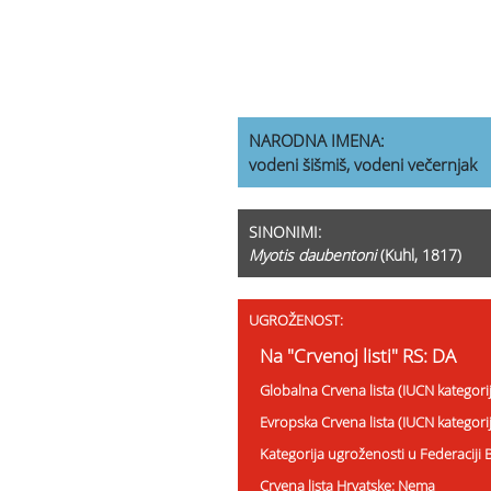
NARODNA IMENA:
vodeni šišmiš, vodeni večernjak
SINONIMI:
Myotis daubentoni
(Kuhl, 1817)
UGROŽENOST:
Na "Crvenoj listi" RS: DA
Globalna Crvena lista (IUCN kategori
Evropska Crvena lista (IUCN kategor
Kategorija ugroženosti u Federaciji
Crvena lista Hrvatske: Nema