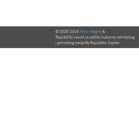
© 2020–2026
Arbor Magna
&
Republički zavod za zaštitu kulturno-istorijskog
i prirodnog nasljeđa Republike Srpske