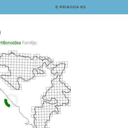
E-PRIRODA RS
)
tilionoidea
Familija: