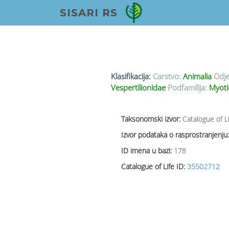
SISARI RS
Klasifikacija:
Carstvo:
Animalia
Odje
Vespertilionidae
Podfamilija:
Myot
Taksonomski izvor:
Catalogue of L
Izvor podataka o rasprostranjenju:
ID imena u bazi:
178
Catalogue of Life ID:
35502712