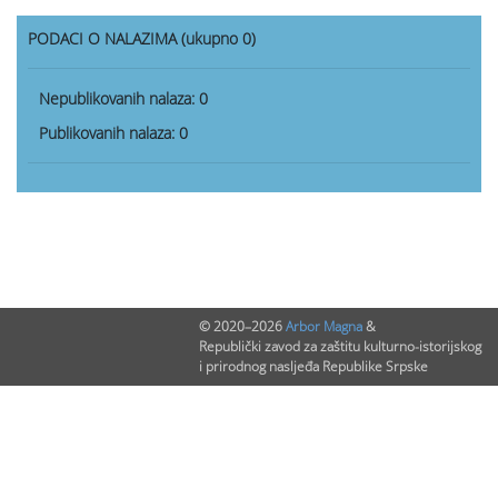
PODACI O NALAZIMA (ukupno 0)
Nepublikovanih nalaza:
0
Publikovanih nalaza:
0
© 2020–2026
Arbor Magna
&
Republički zavod za zaštitu kulturno-istorijskog
i prirodnog nasljeđa Republike Srpske