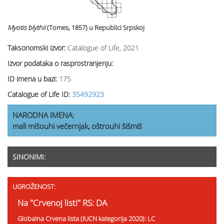
Myotis blythii
(Tomes, 1857)
u Republici Srpskoj
Taksonomski izvor:
Catalogue of Life, 2021
Izvor podataka o rasprostranjenju:
ID imena u bazi:
175
Catalogue of Life ID:
35492923
NARODNA IMENA:
mali mišouhi večernjak, oštrouhi šišmiš
SINONIMI:
UGROŽENOST:
Na "Crvenoj listi" RS: DA
Globalna Crvena lista (IUCN kategorija 2020): LC