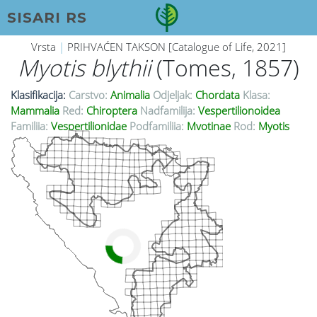
SISARI RS
Vrsta
|
PRIHVAĆEN TAKSON [Catalogue of Life, 2021]
Myotis blythii
(Tomes, 1857)
Klasifikacija:
Carstvo:
Animalia
Odjeljak:
Chordata
Klasa:
Mammalia
Red:
Chiroptera
Nadfamilija:
Vespertilionoidea
Familija:
Vespertilionidae
Podfamilija:
Myotinae
Rod:
Myotis