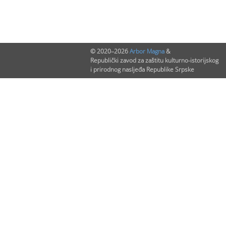
© 2020–2026
Arbor Magna
&
Republički zavod za zaštitu kulturno-istorijskog
i prirodnog nasljeđa Republike Srpske