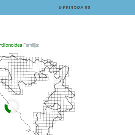
E-PRIRODA RS
tilionoidea
Familija: