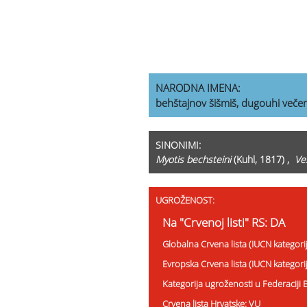
NARODNA IMENA:
behštajnov šišmiš, dugouhi večer
SINONIMI:
Myotis bechsteini
(Kuhl, 1817) ,
Ve
UGROŽENOST:
Na "Crvenoj listi" RS: DA
Globalna Crvena lista (IUCN kategori
Evropska Crvena lista (IUCN kategori
Kategorija ugroženosti u Federaciji
Crvena lista Hrvatske: VU