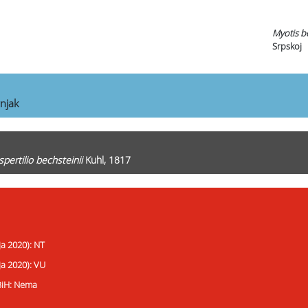
Myotis be
Srpskoj
njak
spertilio bechsteinii
Kuhl, 1817
ja 2020): NT
ja 2020): VU
 BiH: Nema