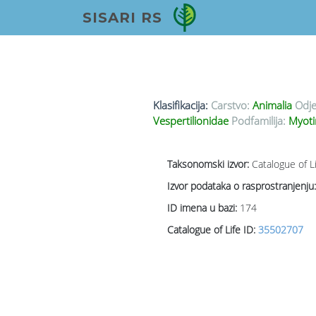
SISARI RS
Klasifikacija:
Carstvo:
Animalia
Odje
Vespertilionidae
Podfamilija:
Myot
Taksonomski izvor:
Catalogue of L
Izvor podataka o rasprostranjenju:
ID imena u bazi:
174
Catalogue of Life ID:
35502707