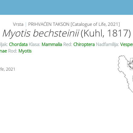
Vrsta
|
PRIHVAĆEN TAKSON [Catalogue of Life, 2021]
Myotis bechsteinii
(Kuhl, 1817)
ljak:
Chordata
Klasa:
Mammalia
Red:
Chiroptera
Nadfamilija:
Vesper
inae
Rod:
Myotis
ife, 2021