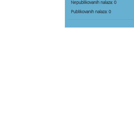
Nepublikovanih nalaza:
0
Publikovanih nalaza:
0