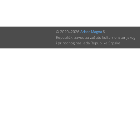
© 2020–2026
Arbor Magna
&
Republički zavod za zaštitu kulturno-istorijskog
i prirodnog nasljeđa Republike Srpske