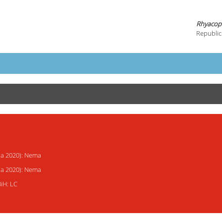
Rhyacoph
Republic
ija 2020): Nema
ija 2020): Nema
BiH: LC