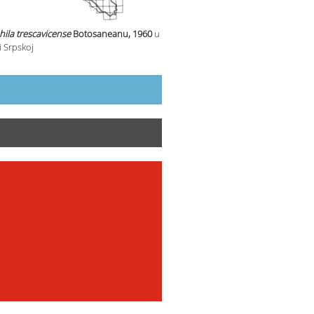
ila trescavicense
Botosaneanu, 1960
u
i Srpskoj