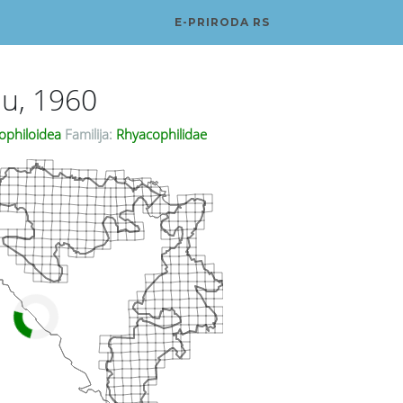
E-PRIRODA RS
u, 1960
ophiloidea
Familija:
Rhyacophilidae