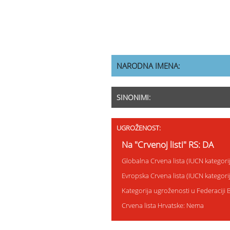
NARODNA IMENA:
SINONIMI:
UGROŽENOST:
Na "Crvenoj listi" RS: DA
Globalna Crvena lista (IUCN kategor
Evropska Crvena lista (IUCN kategor
Kategorija ugroženosti u Federaciji 
Crvena lista Hrvatske: Nema