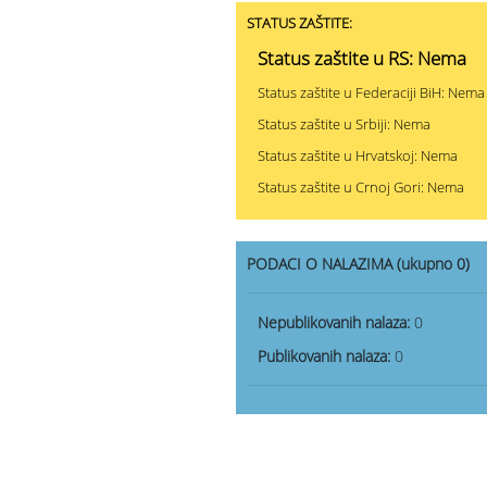
STATUS ZAŠTITE:
Status zaštite u RS: Nema
Status zaštite u Federaciji BiH: Nema
Status zaštite u Srbiji: Nema
Status zaštite u Hrvatskoj: Nema
Status zaštite u Crnoj Gori: Nema
PODACI O NALAZIMA (ukupno 0)
Nepublikovanih nalaza:
0
Publikovanih nalaza:
0