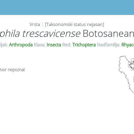
Vrsta
|
[Taksonomski status nejasan]
hila trescavicense
Botosanean
ljak:
Arthropoda
Klasa:
Insecta
Red:
Trichoptera
Nadfamilija:
Rhyac
zvor nepoznat