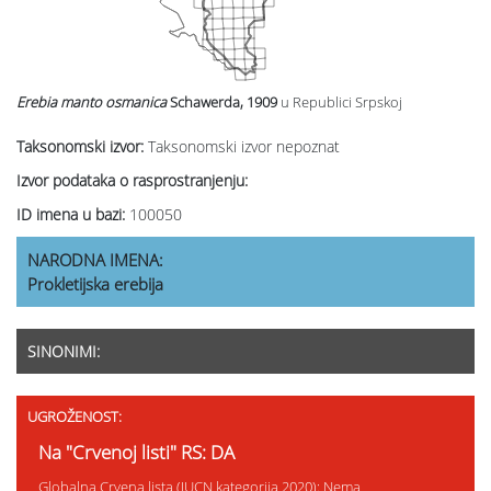
Erebia manto
osmanica
Schawerda, 1909
u Republici Srpskoj
Taksonomski izvor:
Taksonomski izvor nepoznat
Izvor podataka o rasprostranjenju:
ID imena u bazi:
100050
NARODNA IMENA:
Prokletijska erebija
SINONIMI:
UGROŽENOST:
Na "Crvenoj listi" RS: DA
Globalna Crvena lista (IUCN kategorija 2020): Nema