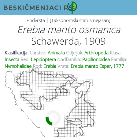
BESKIČMENJACI RS
Podvrsta
|
[Taksonomski status nejasan]
Erebia manto
osmanica
Schawerda, 1909
Klasifikacija:
Carstvo:
Animalia
Odjeljak:
Arthropoda
Klasa:
Insecta
Red:
Lepidoptera
Nadfamilija:
Papilionoidea
Familija:
Nymphalidae
Rod:
Erebia
Vrsta:
Erebia manto Esper, 1777