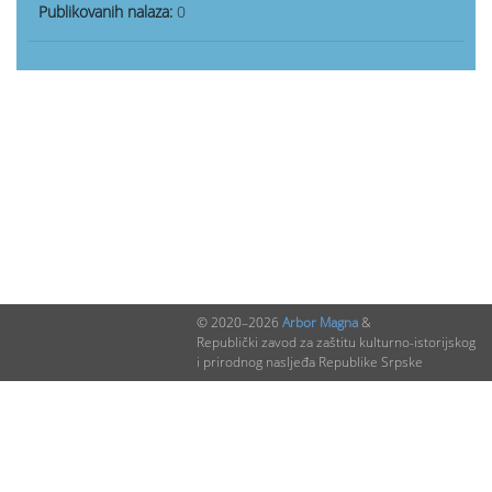
Publikovanih nalaza:
0
© 2020–2026
Arbor Magna
&
Republički zavod za zaštitu kulturno-istorijskog
i prirodnog nasljeđa Republike Srpske