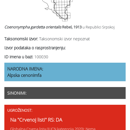
Coenonympha gardetta
orientalis
Rebel, 1913
u Republici Srpskoj
Taksonomski izvor:
Taksonomski izvor nepoznat
Izvor podataka o rasprostranjenju:
ID imena u bazi:
100030
NARODNA IMENA:
Alpska cenonimfa
SINONIMI:
UGROŽENOST:
Na "Crvenoj listi" RS: DA
Globalna Crvena lista (IUCN kategorija 2020): Nema