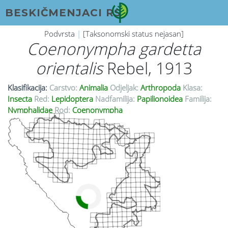
BESKIČMENJACI RS
Podvrsta
|
[Taksonomski status nejasan]
Coenonympha gardetta
orientalis
Rebel, 1913
Klasifikacija:
Carstvo:
Animalia
Odjeljak:
Arthropoda
Klasa:
Insecta
Red:
Lepidoptera
Nadfamilija:
Papilionoidea
Familija:
Nymphalidae
Rod:
Coenonympha