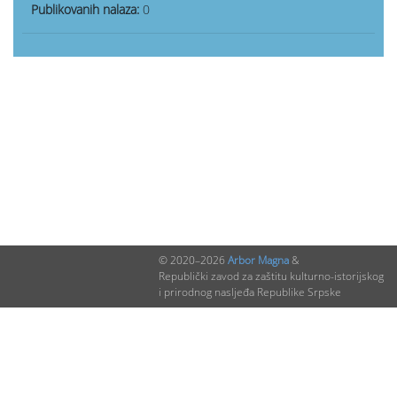
Publikovanih nalaza:
0
© 2020–2026
Arbor Magna
&
Republički zavod za zaštitu kulturno-istorijskog
i prirodnog nasljeđa Republike Srpske