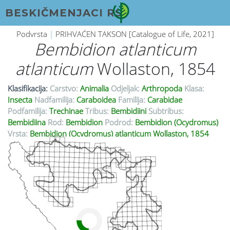
BESKIČMENJACI RS
Podvrsta
|
PRIHVAĆEN TAKSON [Catalogue of Life, 2021]
Bembidion atlanticum
atlanticum
Wollaston, 1854
Klasifikacija:
Carstvo:
Animalia
Odjeljak:
Arthropoda
Klasa:
Insecta
Nadfamilija:
Caraboidea
Familija:
Carabidae
Podfamilija:
Trechinae
Tribus:
Bembidiini
Subtribus:
Bembidiina
Rod:
Bembidion
Podrod:
Bembidion (Ocydromus)
Vrsta:
Bembidion (Ocydromus) atlanticum Wollaston, 1854