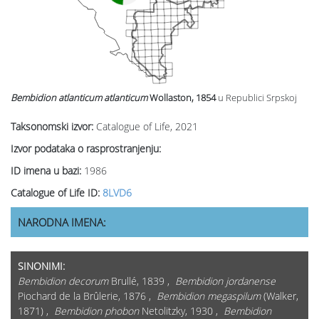
Bembidion atlanticum
atlanticum
Wollaston, 1854
u Republici Srpskoj
Taksonomski izvor:
Catalogue of Life, 2021
Izvor podataka o rasprostranjenju:
ID imena u bazi:
1986
Catalogue of Life ID:
8LVD6
NARODNA IMENA:
SINONIMI:
Bembidion decorum
Brullé, 1839 ,
Bembidion jordanense
Piochard de la Brûlerie, 1876 ,
Bembidion megaspilum
(Walker,
1871) ,
Bembidion phobon
Netolitzky, 1930 ,
Bembidion