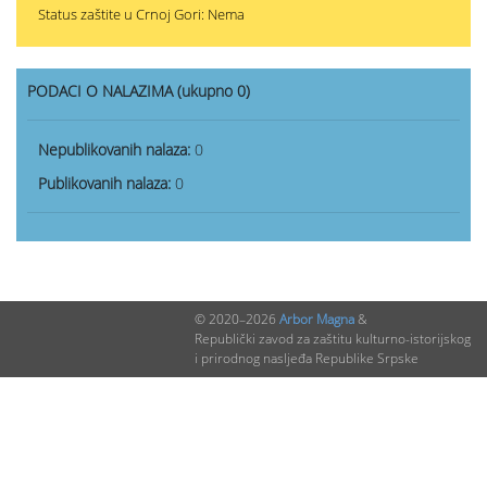
Status zaštite u Crnoj Gori: Nema
PODACI O NALAZIMA (ukupno 0)
Nepublikovanih nalaza:
0
Publikovanih nalaza:
0
© 2020–2026
Arbor Magna
&
Republički zavod za zaštitu kulturno-istorijskog
i prirodnog nasljeđa Republike Srpske