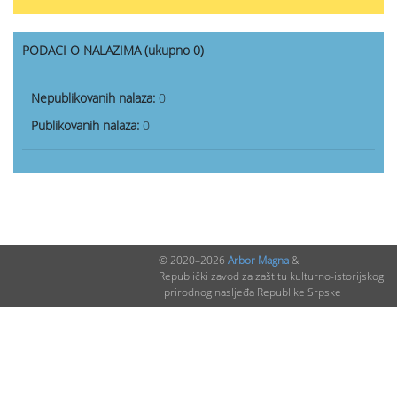
PODACI O NALAZIMA (ukupno 0)
Nepublikovanih nalaza:
0
Publikovanih nalaza:
0
© 2020–2026
Arbor Magna
&
Republički zavod za zaštitu kulturno-istorijskog
i prirodnog nasljeđa Republike Srpske