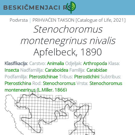
BESKIČMENJACI RS
Podvrsta
|
PRIHVAĆEN TAKSON [Catalogue of Life, 2021]
Stenochoromus
montenegrinus
nivalis
Apfelbeck, 1890
Klasifikacija:
Carstvo:
Animalia
Odjeljak:
Arthropoda
Klasa:
Insecta
Nadfamilija:
Caraboidea
Familija:
Carabidae
Podfamilija:
Pterostichinae
Tribus:
Pterostichini
Subtribus:
Pterostichina
Rod:
Stenochoromus
Vrsta:
Stenochoromus
montenegrinus (L.Miller, 1866)