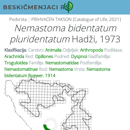
BESKIČMENJACI RS
Podvrsta
|
PRIHVAĆEN TAKSON [Catalogue of Life, 2021]
Nemastoma bidentatum
pluridentatum
Hadži, 1973
Klasifikacija:
Carstvo:
Animalia
Odjeljak:
Arthropoda
Podklasa:
Arachnida
Red:
Opiliones
Podred:
Dyspnoi
Nadfamilija:
Troguloidea
Familija:
Nemastomatidae
Podfamilija:
Nemastomatinae
Rod:
Nemastoma
Vrsta:
Nemastoma
bidentatum Roewer, 1914