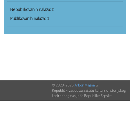
Nepublikovanih nalaza:
0
Publikovanih nalaza:
0
© 2020–2026
Arbor Magna
&
Republički zavod za zaštitu kulturno-istorijskog
i prirodnog nasljeđa Republike Srpske