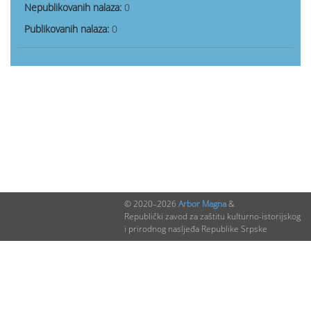
Nepublikovanih nalaza:
0
Publikovanih nalaza:
0
© 2020–2026
Arbor Magna
&
Republički zavod za zaštitu kulturno-istorijskog
i prirodnog nasljeđa Republike Srpske