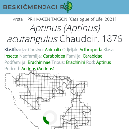
BESKIČMENJACI RS
Vrsta
|
PRIHVAĆEN TAKSON [Catalogue of Life, 2021]
Aptinus (Aptinus)
acutangulus
Chaudoir, 1876
Klasifikacija:
Carstvo:
Animalia
Odjeljak:
Arthropoda
Klasa:
Insecta
Nadfamilija:
Caraboidea
Familija:
Carabidae
Podfamilija:
Brachininae
Tribus:
Brachinini
Rod:
Aptinus
Podrod:
Aptinus (Aptinus)