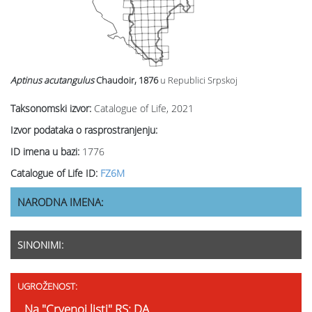
Aptinus acutangulus
Chaudoir, 1876
u Republici Srpskoj
Taksonomski izvor:
Catalogue of Life, 2021
Izvor podataka o rasprostranjenju:
ID imena u bazi:
1776
Catalogue of Life ID:
FZ6M
NARODNA IMENA:
SINONIMI:
UGROŽENOST:
Na "Crvenoj listi" RS: DA