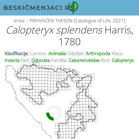
BESKIČMENJACI RS
Vrsta
|
PRIHVAĆEN TAKSON [Catalogue of Life, 2021]
Calopteryx splendens
Harris,
1780
Klasifikacija:
Carstvo:
Animalia
Odjeljak:
Arthropoda
Klasa:
Insecta
Red:
Odonata
Familija:
Calopterygidae
Rod:
Calopteryx