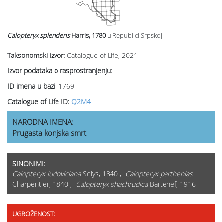
Calopteryx splendens
Harris, 1780
u Republici Srpskoj
Taksonomski izvor:
Catalogue of Life, 2021
Izvor podataka o rasprostranjenju:
ID imena u bazi:
1769
Catalogue of Life ID:
Q2M4
NARODNA IMENA:
Prugasta konjska smrt
SINONIMI:
Calopteryx ludoviciana
Selys, 1840 ,
Calopteryx parthenias
Charpentier, 1840 ,
Calopteryx shachrudica
Bartenef, 1916
UGROŽENOST: