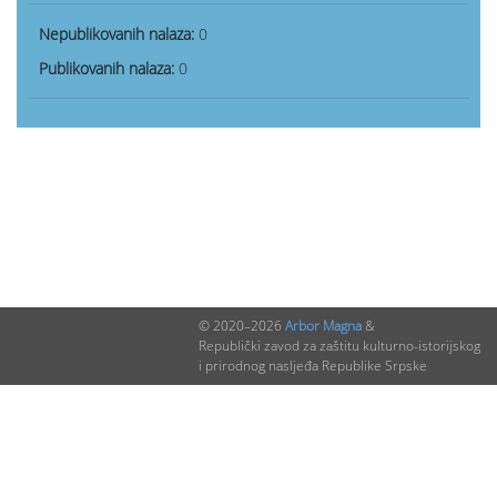
Nepublikovanih nalaza:
0
Publikovanih nalaza:
0
© 2020–2026
Arbor Magna
&
Republički zavod za zaštitu kulturno-istorijskog
i prirodnog nasljeđa Republike Srpske