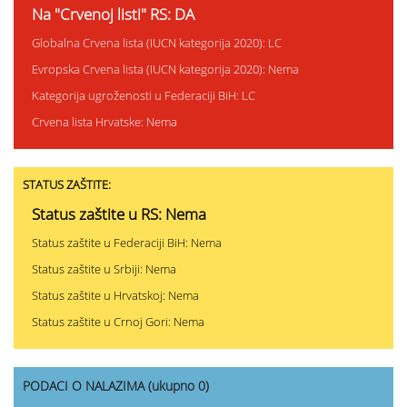
Na "Crvenoj listi" RS: DA
Globalna Crvena lista (IUCN kategorija 2020): LC
Evropska Crvena lista (IUCN kategorija 2020): Nema
Kategorija ugroženosti u Federaciji BiH: LC
Crvena lista Hrvatske: Nema
STATUS ZAŠTITE:
Status zaštite u RS: Nema
Status zaštite u Federaciji BiH: Nema
Status zaštite u Srbiji: Nema
Status zaštite u Hrvatskoj: Nema
Status zaštite u Crnoj Gori: Nema
PODACI O NALAZIMA (ukupno 0)