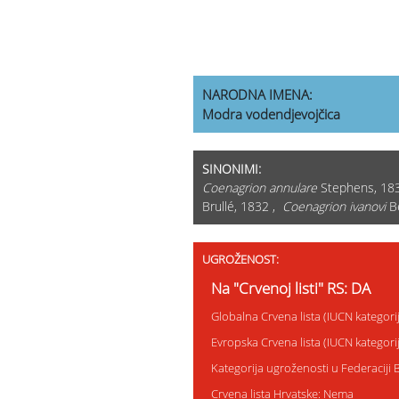
NARODNA IMENA:
Modra vodendjevojčica
SINONIMI:
Coenagrion annulare
Stephens, 18
Brullé, 1832 ,
Coenagrion ivanovi
B
UGROŽENOST:
Na "Crvenoj listi" RS: DA
Globalna Crvena lista (IUCN kategori
Evropska Crvena lista (IUCN kategor
Kategorija ugroženosti u Federaciji 
Crvena lista Hrvatske: Nema