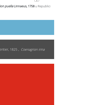
on puella
Linnaeus, 1758
u Republici
entier, 1825 ,
Coenagrion irina