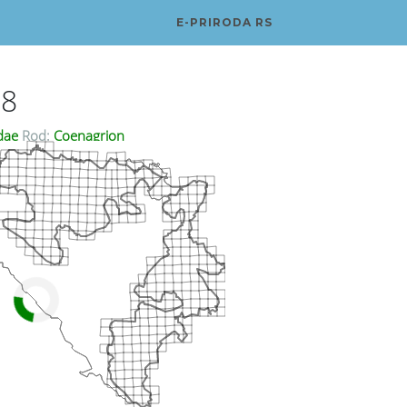
E-PRIRODA RS
58
dae
Rod:
Coenagrion