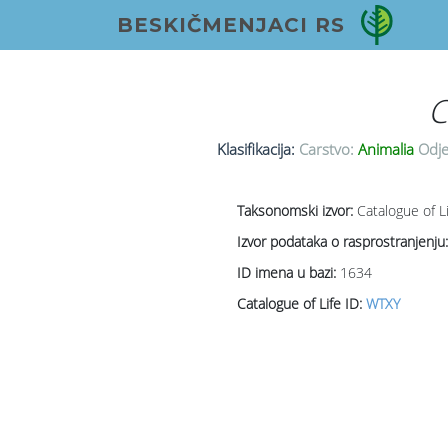
BESKIČMENJACI RS
C
Klasifikacija:
Carstvo:
Animalia
Odje
Taksonomski izvor:
Catalogue of L
Izvor podataka o rasprostranjenju:
ID imena u bazi:
1634
Catalogue of Life ID:
WTXY