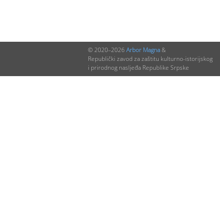
© 2020–2026
Arbor Magna
&
Republički zavod za zaštitu kulturno-istorijskog
i prirodnog nasljeđa Republike Srpske