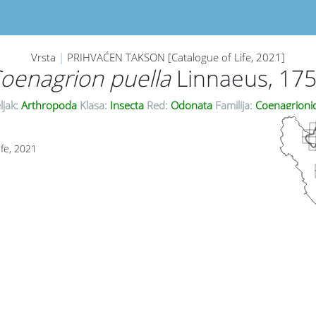
Vrsta
|
PRIHVAĆEN TAKSON [Catalogue of Life, 2021]
oenagrion puella
Linnaeus, 17
ljak:
Arthropoda
Klasa:
Insecta
Red:
Odonata
Familija:
Coenagrioni
ife, 2021