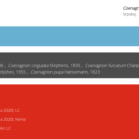
Coenagri
Srpskoj
36 ,
Coenagrion cingulata
Stephens, 1835 ,
Coenagrion furcatum
Charp
elyshev, 1955 ,
Coenagrion pupa
Hansemann, 1823
ja 2020): LC
ija 2020): Nema
BiH: LC