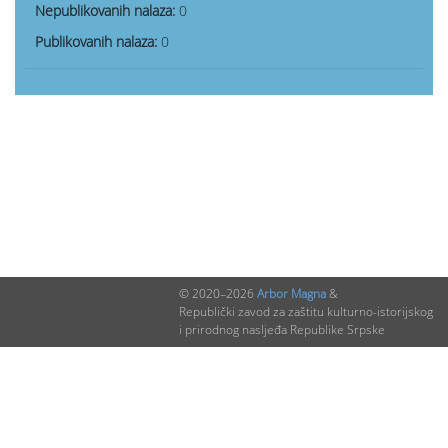
Nepublikovanih nalaza:
0
Publikovanih nalaza:
0
© 2020–2026
Arbor Magna
&
Republički zavod za zaštitu kulturno-istorijskog
i prirodnog nasljeđa Republike Srpske