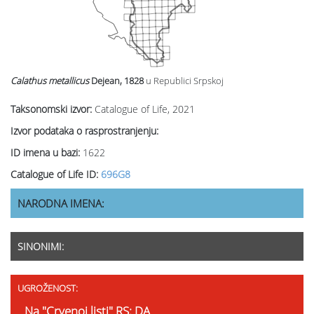
Calathus metallicus
Dejean, 1828
u Republici Srpskoj
Taksonomski izvor:
Catalogue of Life, 2021
Izvor podataka o rasprostranjenju:
ID imena u bazi:
1622
Catalogue of Life ID:
696G8
NARODNA IMENA:
SINONIMI:
UGROŽENOST:
Na "Crvenoj listi" RS: DA