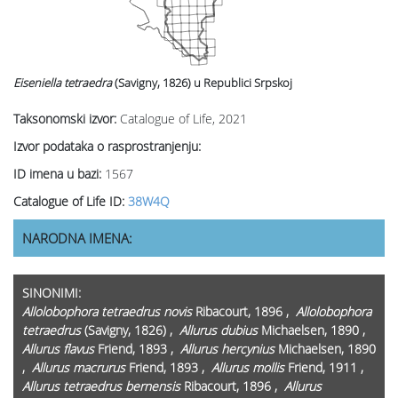
Eiseniella tetraedra
(Savigny, 1826)
u Republici Srpskoj
Taksonomski izvor:
Catalogue of Life, 2021
Izvor podataka o rasprostranjenju:
ID imena u bazi:
1567
Catalogue of Life ID:
38W4Q
NARODNA IMENA:
SINONIMI:
Allolobophora tetraedrus
novis
Ribacourt, 1896 ,
Allolobophora
tetraedrus
(Savigny, 1826) ,
Allurus dubius
Michaelsen, 1890 ,
Allurus flavus
Friend, 1893 ,
Allurus hercynius
Michaelsen, 1890
,
Allurus macrurus
Friend, 1893 ,
Allurus mollis
Friend, 1911 ,
Allurus tetraedrus
bernensis
Ribacourt, 1896 ,
Allurus