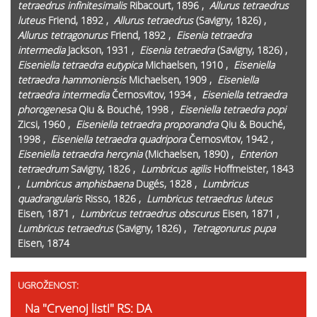
tetraedrus
infinitesimalis
Ribacourt, 1896 ,
Allurus tetraedrus
luteus
Friend, 1892 ,
Allurus tetraedrus
(Savigny, 1826) ,
Allurus tetragonurus
Friend, 1892 ,
Eisenia tetraedra
intermedia
Jackson, 1931 ,
Eisenia tetraedra
(Savigny, 1826) ,
Eiseniella tetraedra
eutypica
Michaelsen, 1910 ,
Eiseniella
tetraedra
hammoniensis
Michaelsen, 1909 ,
Eiseniella
tetraedra
intermedia
Černosvitov, 1934 ,
Eiseniella tetraedra
phorogenesa
Qiu & Bouché, 1998 ,
Eiseniella tetraedra
popi
Zicsi, 1960 ,
Eiseniella tetraedra
proporandra
Qiu & Bouché,
1998 ,
Eiseniella tetraedra
quadripora
Černosvitov, 1942 ,
Eiseniella tetraedra
hercynia
(Michaelsen, 1890) ,
Enterion
tetraedrum
Savigny, 1826 ,
Lumbricus agilis
Hoffmeister, 1843
,
Lumbricus amphisbaena
Dugés, 1828 ,
Lumbricus
quadrangularis
Risso, 1826 ,
Lumbricus tetraedrus
luteus
Eisen, 1871 ,
Lumbricus tetraedrus
obscurus
Eisen, 1871 ,
Lumbricus tetraedrus
(Savigny, 1826) ,
Tetragonurus pupa
Eisen, 1874
UGROŽENOST:
Na "Crvenoj listi" RS: DA