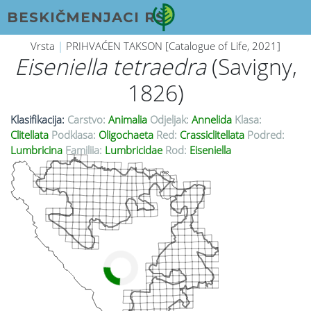
BESKIČMENJACI RS
Vrsta
|
PRIHVAĆEN TAKSON [Catalogue of Life, 2021]
Eiseniella tetraedra
(Savigny,
1826)
Klasifikacija:
Carstvo:
Animalia
Odjeljak:
Annelida
Klasa:
Clitellata
Podklasa:
Oligochaeta
Red:
Crassiclitellata
Podred:
Lumbricina
Familija:
Lumbricidae
Rod:
Eiseniella