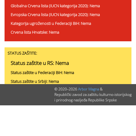
Globalna Crvena lista (IUCN kategorija 2020): Nema
Evropska Crvena lista (IUCN kategorija 2020): Nema
Kategorija ugroženosti u Federaciji BiH: Nema
Crvena lista Hrvatske: Nema
STATUS ZAŠTITE:
Status zaštite u RS: Nema
Status zaštite u Federaciji BiH: Nema
Status zaštite u Srbiji: Nema
© 2020–2026
Arbor Magna
&
Status zaštite u Hrvatskoj: Nema
Republički zavod za zaštitu kulturno-istorijskog
Status zaštite u Crnoj Gori: Nema
i prirodnog nasljeđa Republike Srpske
PODACI O NALAZIMA (ukupno 0)