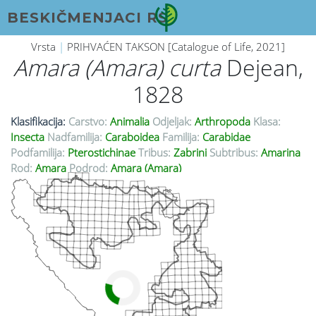
BESKIČMENJACI RS
Vrsta
|
PRIHVAĆEN TAKSON [Catalogue of Life, 2021]
Amara (Amara) curta
Dejean,
1828
Klasifikacija:
Carstvo:
Animalia
Odjeljak:
Arthropoda
Klasa:
Insecta
Nadfamilija:
Caraboidea
Familija:
Carabidae
Podfamilija:
Pterostichinae
Tribus:
Zabrini
Subtribus:
Amarina
Rod:
Amara
Podrod:
Amara (Amara)