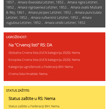
1857 ,
Amara foveolata
Letzner, 1852 ,
Amara nigra
Letzner,
1852 ,
Amara nigroaenea
Letzner, 1852 ,
Amara ovalis
Mulsant
& Rey, 1861 ,
Amara picipes
Letzner, 1852 ,
Amara punctulata
Letzner, 1852 ,
Amara rufiventris
Letzner, 1852 ,
Amara
rugulosa
Letzner, 1852 ,
Amara viridis
Letzner, 1852
UGROŽENOST:
Na "Crvenoj listi" RS: DA
Globalna Crvena lista (IUCN kategorija 2020): Nema
Evropska Crvena lista (IUCN kategorija 2020): Nema
Kategorija ugroženosti u Federaciji BiH: Nema
Crvena lista Hrvatske: Nema
STATUS ZAŠTITE:
Status zaštite u RS: Nema
Status zaštite u Federaciji BiH: Nema