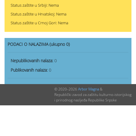
Status zaštite u Srbiji: Nema
Status zaštite u Hrvatskoj: Nema
Status zaštite u Crnoj Gori: Nema
PODACI O NALAZIMA (ukupno 0)
Nepublikovanih nalaza:
0
Publikovanih nalaza:
0
© 2020–2026
Arbor Magna
&
Republički zavod za zaštitu kulturno-istorijskog
i prirodnog nasljeđa Republike Srpske