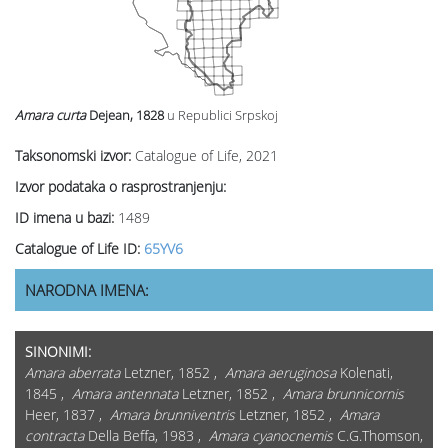
Amara curta
Dejean, 1828
u Republici Srpskoj
Taksonomski izvor:
Catalogue of Life, 2021
Izvor podataka o rasprostranjenju:
ID imena u bazi:
1489
Catalogue of Life ID:
65YV6
NARODNA IMENA:
SINONIMI:
Amara aberrata
Letzner, 1852 ,
Amara aeruginosa
Kolenati,
1845 ,
Amara antennata
Letzner, 1852 ,
Amara brunnicornis
Heer, 1837 ,
Amara brunniventris
Letzner, 1852 ,
Amara
contracta
Della Beffa, 1983 ,
Amara cyanocnemis
C.G.Thomson,