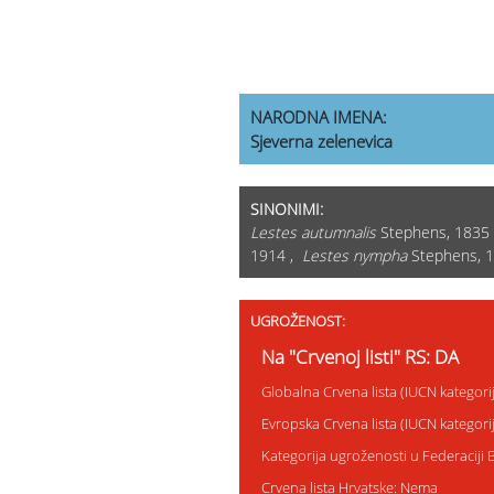
NARODNA IMENA:
Sjeverna zelenevica
SINONIMI:
Lestes autumnalis
Stephens, 1835
1914 ,
Lestes nympha
Stephens, 
UGROŽENOST:
Na "Crvenoj listi" RS: DA
Globalna Crvena lista (IUCN kategor
Evropska Crvena lista (IUCN kategor
Kategorija ugroženosti u Federaciji 
Crvena lista Hrvatske: Nema