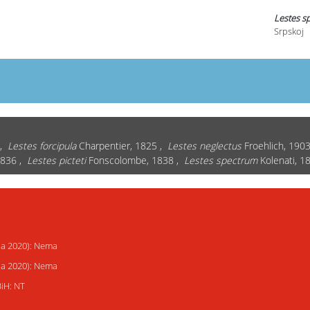
Lestes s
Srpskoj
 ,
Lestes forcipula
Charpentier, 1825 ,
Lestes neglectus
Froehlich, 190
1836 ,
Lestes picteti
Fonscolombe, 1838 ,
Lestes spectrum
Kolenati, 1
ija 2020): Nema
ija 2020): Nema
BiH: NT