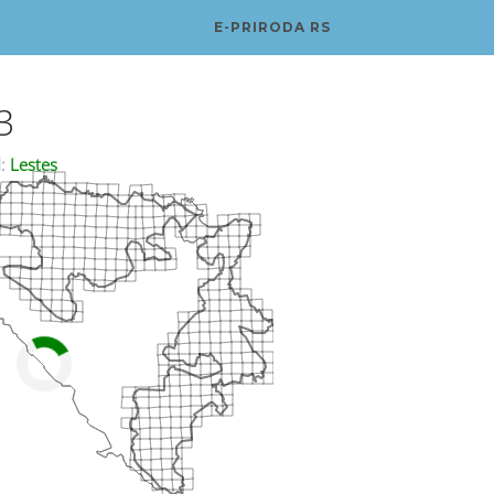
E-PRIRODA RS
3
:
Lestes