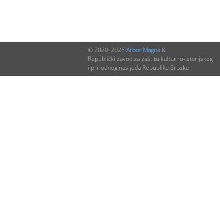
© 2020–2026
Arbor Magna
&
Republički zavod za zaštitu kulturno-istorijskog
i prirodnog nasljeđa Republike Srpske