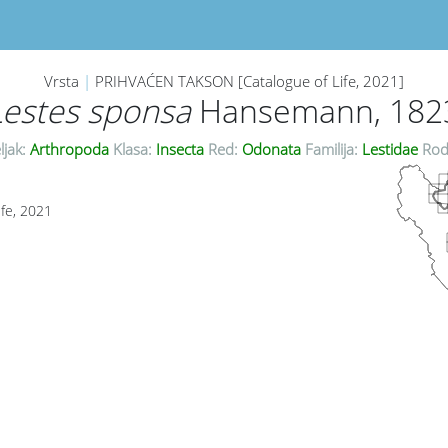
Vrsta
|
PRIHVAĆEN TAKSON [Catalogue of Life, 2021]
Lestes sponsa
Hansemann, 182
ljak:
Arthropoda
Klasa:
Insecta
Red:
Odonata
Familija:
Lestidae
Rod
ife, 2021