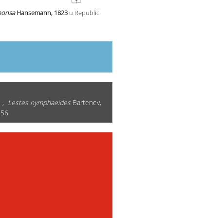
ponsa
Hansemann, 1823
u Republici
3 ,
Lestes nymphaeides
Bartenev,
856