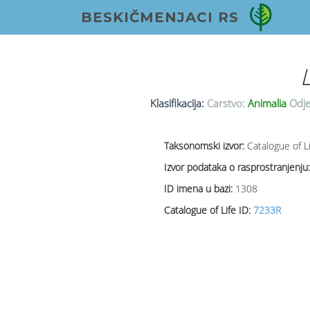
BESKIČMENJACI RS
Klasifikacija:
Carstvo:
Animalia
Odje
Taksonomski izvor:
Catalogue of L
Izvor podataka o rasprostranjenju:
ID imena u bazi:
1308
Catalogue of Life ID:
7233R