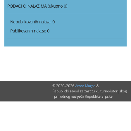
PODACI O NALAZIMA (ukupno 0)
Nepublikovanih nalaza:
0
Publikovanih nalaza:
0
© 2020–2026
Arbor Magna
&
Republički zavod za zaštitu kulturno-istorijskog
i prirodnog nasljeđa Republike Srpske