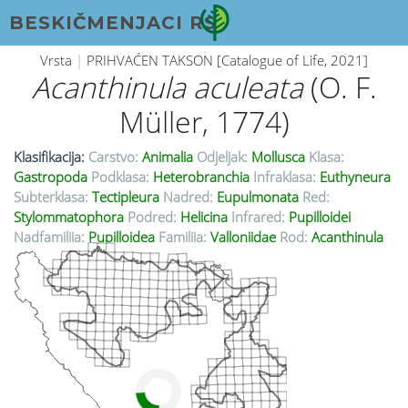
BESKIČMENJACI RS
Vrsta
|
PRIHVAĆEN TAKSON [Catalogue of Life, 2021]
Acanthinula aculeata
(O. F.
Müller, 1774)
Klasifikacija:
Carstvo:
Animalia
Odjeljak:
Mollusca
Klasa:
Gastropoda
Podklasa:
Heterobranchia
Infraklasa:
Euthyneura
Subterklasa:
Tectipleura
Nadred:
Eupulmonata
Red:
Stylommatophora
Podred:
Helicina
Infrared:
Pupilloidei
Nadfamilija:
Pupilloidea
Familija:
Valloniidae
Rod:
Acanthinula