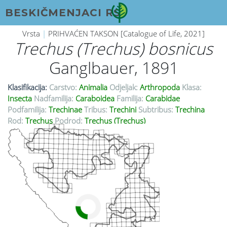
BESKIČMENJACI RS
Vrsta
|
PRIHVAĆEN TAKSON [Catalogue of Life, 2021]
Trechus (Trechus) bosnicus
Ganglbauer, 1891
Klasifikacija:
Carstvo:
Animalia
Odjeljak:
Arthropoda
Klasa:
Insecta
Nadfamilija:
Caraboidea
Familija:
Carabidae
Podfamilija:
Trechinae
Tribus:
Trechini
Subtribus:
Trechina
Rod:
Trechus
Podrod:
Trechus (Trechus)