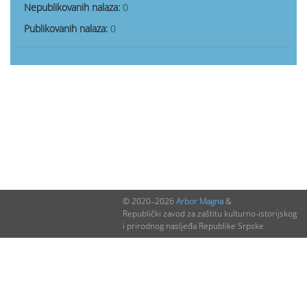
Nepublikovanih nalaza:
0
Publikovanih nalaza:
0
© 2020–2026
Arbor Magna
&
Republički zavod za zaštitu kulturno-istorijskog
i prirodnog nasljeđa Republike Srpske