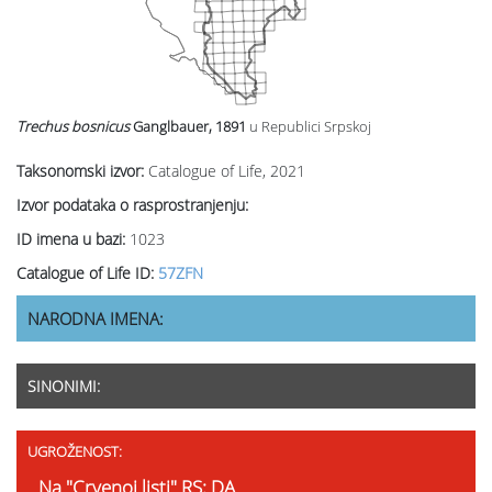
Trechus bosnicus
Ganglbauer, 1891
u Republici Srpskoj
Taksonomski izvor:
Catalogue of Life, 2021
Izvor podataka o rasprostranjenju:
ID imena u bazi:
1023
Catalogue of Life ID:
57ZFN
NARODNA IMENA:
SINONIMI:
UGROŽENOST:
Na "Crvenoj listi" RS: DA