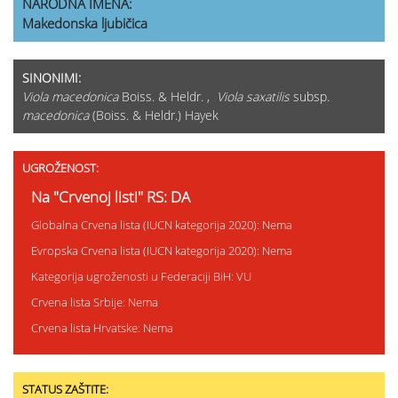
NARODNA IMENA:
Makedonska ljubičica
SINONIMI:
Viola macedonica
Boiss. & Heldr. ,
Viola saxatilis
subsp.
macedonica
(Boiss. & Heldr.) Hayek
UGROŽENOST:
Na "Crvenoj listi" RS: DA
Globalna Crvena lista (IUCN kategorija 2020): Nema
Evropska Crvena lista (IUCN kategorija 2020): Nema
Kategorija ugroženosti u Federaciji BiH: VU
Crvena lista Srbije: Nema
Crvena lista Hrvatske: Nema
STATUS ZAŠTITE: