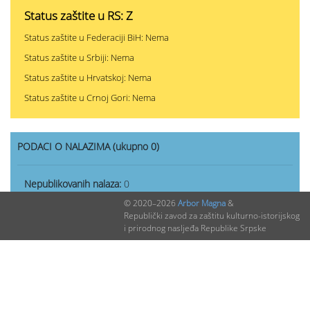
Status zaštite u RS: Z
Status zaštite u Federaciji BiH: Nema
Status zaštite u Srbiji: Nema
Status zaštite u Hrvatskoj: Nema
Status zaštite u Crnoj Gori: Nema
PODACI O NALAZIMA (ukupno 0)
Nepublikovanih nalaza:
0
© 2020–2026
Arbor Magna
&
Publikovanih nalaza:
0
Republički zavod za zaštitu kulturno-istorijskog
i prirodnog nasljeđa Republike Srpske