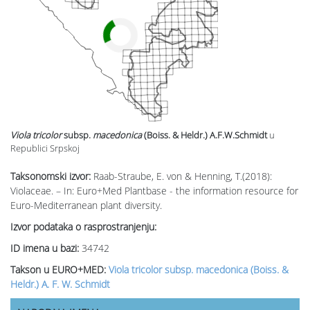
Viola tricolor
subsp.
macedonica
(Boiss. & Heldr.) A.F.W.Schmidt
u
Republici Srpskoj
Taksonomski izvor:
Raab-Straube, E. von & Henning, T.(2018):
Violaceae. – In: Euro+Med Plantbase - the information resource for
Euro-Mediterranean plant diversity.
Izvor podataka o rasprostranjenju:
ID imena u bazi:
34742
Takson u EURO+MED:
Viola tricolor subsp. macedonica (Boiss. &
Heldr.) A. F. W. Schmidt