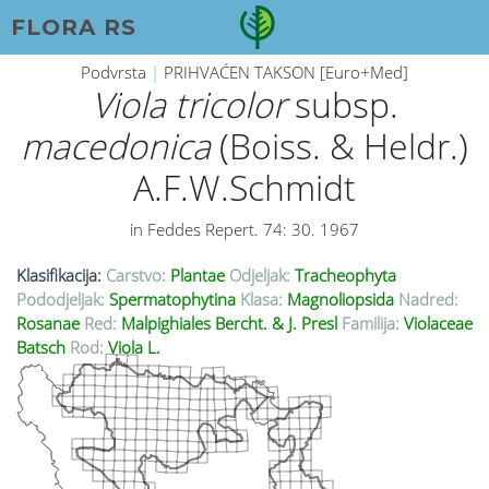
FLORA RS
Podvrsta
|
PRIHVAĆEN TAKSON [Euro+Med]
Viola tricolor
subsp.
macedonica
(Boiss. & Heldr.)
A.F.W.Schmidt
in Feddes Repert. 74: 30. 1967
Klasifikacija:
Carstvo:
Plantae
Odjeljak:
Tracheophyta
Pododjeljak:
Spermatophytina
Klasa:
Magnoliopsida
Nadred:
Rosanae
Red:
Malpighiales Bercht. & J. Presl
Familija:
Violaceae
Batsch
Rod:
Viola L.