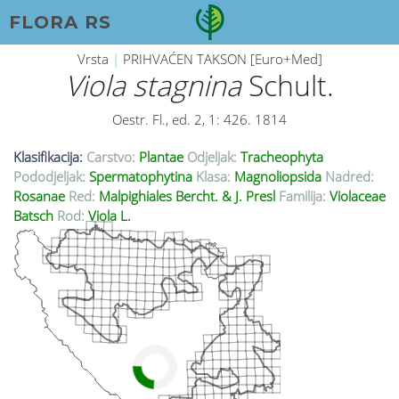
FLORA RS
Vrsta
|
PRIHVAĆEN TAKSON [Euro+Med]
Viola stagnina
Schult.
Oestr. Fl., ed. 2, 1: 426. 1814
Klasifikacija:
Carstvo:
Plantae
Odjeljak:
Tracheophyta
Pododjeljak:
Spermatophytina
Klasa:
Magnoliopsida
Nadred:
Rosanae
Red:
Malpighiales Bercht. & J. Presl
Familija:
Violaceae
Batsch
Rod:
Viola L.