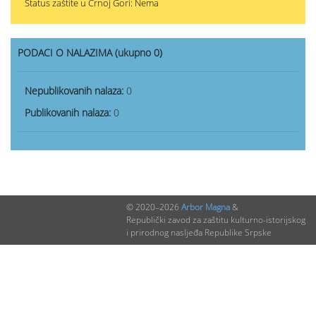
Status zaštite u Crnoj Gori: Nema
PODACI O NALAZIMA (ukupno 0)
Nepublikovanih nalaza:
0
Publikovanih nalaza:
0
© 2020–2026
Arbor Magna
&
Republički zavod za zaštitu kulturno-istorijskog
i prirodnog nasljeđa Republike Srpske