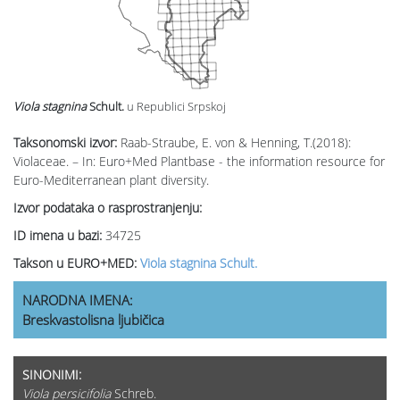
Viola stagnina
Schult.
u Republici Srpskoj
Taksonomski izvor:
Raab-Straube, E. von & Henning, T.(2018):
Violaceae. – In: Euro+Med Plantbase - the information resource for
Euro-Mediterranean plant diversity.
Izvor podataka o rasprostranjenju:
ID imena u bazi:
34725
Takson u EURO+MED:
Viola stagnina Schult.
NARODNA IMENA:
Breskvastolisna ljubičica
SINONIMI:
Viola persicifolia
Schreb.