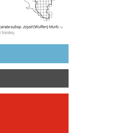
carata
subsp.
zoysii
(Wulfen) Murb.
u
i Srpskoj