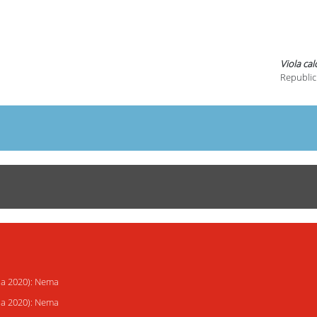
Viola cal
Republic
ija 2020): Nema
ija 2020): Nema