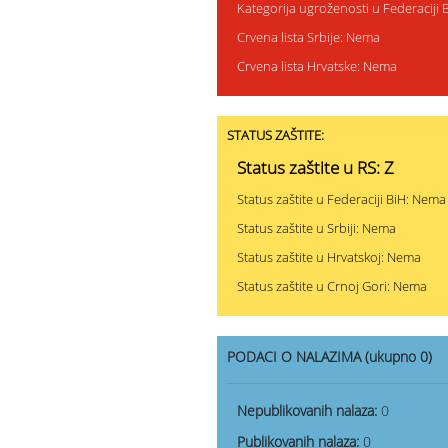
Kategorija ugroženosti u Federaciji 
Crvena lista Srbije: Nema
Crvena lista Hrvatske: Nema
STATUS ZAŠTITE:
Status zaštite u RS: Z
Status zaštite u Federaciji BiH: Nema
Status zaštite u Srbiji: Nema
Status zaštite u Hrvatskoj: Nema
Status zaštite u Crnoj Gori: Nema
PODACI O NALAZIMA (ukupno 0)
Nepublikovanih nalaza:
0
Publikovanih nalaza:
0