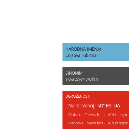
NARODNA IMENA:
Cojzova ljubičica
SINONIMI:
Viola zoysii
Wulfen
UGROŽENOST:
Na "Crvenoj listi" RS: DA
Globalna Crvena lista (IUCN kategor
Evropska Crvena lista (IUCN kategor