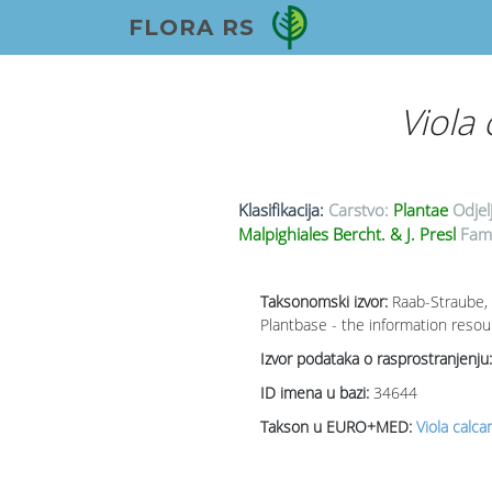
FLORA RS
Viola 
Klasifikacija:
Carstvo:
Plantae
Odjel
Malpighiales Bercht. & J. Presl
Fami
Taksonomski izvor:
Raab-Straube, 
Plantbase - the information resou
Izvor podataka o rasprostranjenju:
ID imena u bazi:
34644
Takson u EURO+MED:
Viola calca