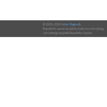
© 2020–2026
Arbor Magna
&
Republički zavod za zaštitu kulturno-istorijskog
i prirodnog nasljeđa Republike Srpske