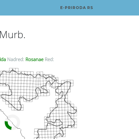
E-PRIRODA RS
 Murb.
ida
Nadred:
Rosanae
Red: