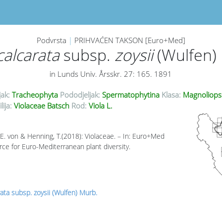
Podvrsta
|
PRIHVAĆEN TAKSON [Euro+Med]
calcarata
subsp.
zoysii
(Wulfen)
in Lunds Univ. Årsskr. 27: 165. 1891
jak:
Tracheophyta
Pododjeljak:
Spermatophytina
Klasa:
Magnoliops
lija:
Violaceae Batsch
Rod:
Viola L.
E. von & Henning, T.(2018): Violaceae. – In: Euro+Med
rce for Euro-Mediterranean plant diversity.
rata subsp. zoysii (Wulfen) Murb.