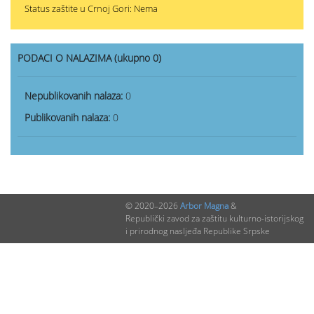
Status zaštite u Crnoj Gori: Nema
PODACI O NALAZIMA (ukupno 0)
Nepublikovanih nalaza:
0
Publikovanih nalaza:
0
© 2020–2026
Arbor Magna
&
Republički zavod za zaštitu kulturno-istorijskog
i prirodnog nasljeđa Republike Srpske