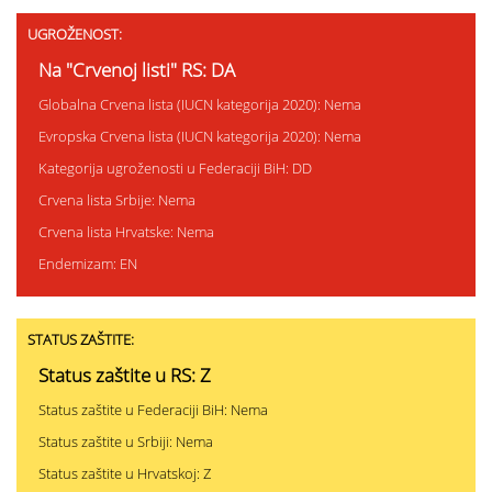
UGROŽENOST:
Na "Crvenoj listi" RS: DA
Globalna Crvena lista (IUCN kategorija 2020): Nema
Evropska Crvena lista (IUCN kategorija 2020): Nema
Kategorija ugroženosti u Federaciji BiH: DD
Crvena lista Srbije: Nema
Crvena lista Hrvatske: Nema
Endemizam: EN
STATUS ZAŠTITE:
Status zaštite u RS: Z
Status zaštite u Federaciji BiH: Nema
Status zaštite u Srbiji: Nema
Status zaštite u Hrvatskoj: Z