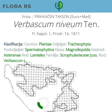
FLORA RS
Vrsta
|
PRIHVAĆEN TAKSON [Euro+Med]
Verbascum niveum
Ten.
Fl. Napol. 1, Prodr: 16. 1811
Klasifikacija:
Carstvo:
Plantae
Odjeljak:
Tracheophyta
Pododjeljak:
Spermatophytina
Klasa:
Magnoliopsida
Nadred:
Asteranae
Red:
Lamiales
Familija:
Scrophulariaceae Juss.
Rod:
Verbascum L.