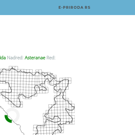
E-PRIRODA RS
ida
Nadred:
Asteranae
Red: