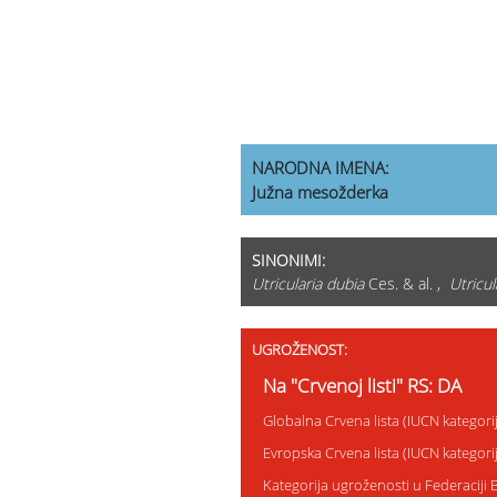
NARODNA IMENA:
Južna mesožderka
SINONIMI:
Utricularia dubia
Ces. & al. ,
Utricul
UGROŽENOST:
Na "Crvenoj listi" RS: DA
Globalna Crvena lista (IUCN kategori
Evropska Crvena lista (IUCN kategor
Kategorija ugroženosti u Federaciji 