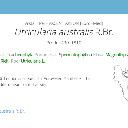
Vrsta
|
PRIHVAĆEN TAKSON [Euro+Med]
Utricularia australis
R.Br.
Prodr.: 430. 1810
jak:
Tracheophyta
Pododjeljak:
Spermatophytina
Klasa:
Magnoliops
 Rich.
Rod:
Utricularia L.
3): Lentibulariaceae. – In: Euro+Med Plantbase - the
iterranean plant diversity.
australis R. Br.