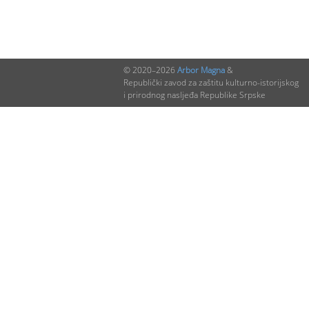
© 2020–2026
Arbor Magna
&
Republički zavod za zaštitu kulturno-istorijskog
i prirodnog nasljeđa Republike Srpske