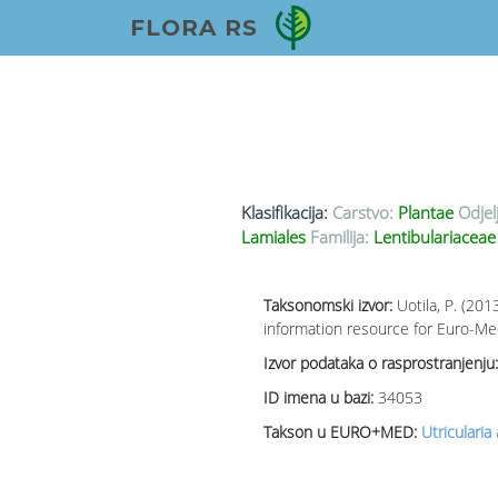
FLORA RS
Klasifikacija:
Carstvo:
Plantae
Odjel
Lamiales
Familija:
Lentibulariaceae
Taksonomski izvor:
Uotila, P. (201
information resource for Euro-Med
Izvor podataka o rasprostranjenju:
ID imena u bazi:
34053
Takson u EURO+MED:
Utricularia 