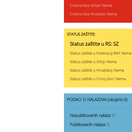
Crvena lista Srbije: Nema
Crvena lista Hrvatske: Nema
STATUS ZAŠTITE:
Status zaštite u RS: SZ
Status zaštite u Federaciji BiH: Nema
Status zaštite u Srbiji: Nema
Status zaštite u Hrvatskoj: Nema
Status zaštite u Crnoj Gori: Nema
PODACI O NALAZIMA (ukupno 0)
Nepublikovanih nalaza:
0
Publikovanih nalaza:
0