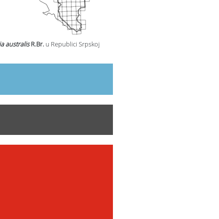
ia australis
R.Br.
u Republici Srpskoj