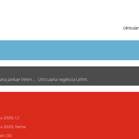
Utricular
aria jankae
Velen. ,
Utricularia neglecta
Lehm.
ja 2020): LC
ija 2020): Nema
BiH: DD