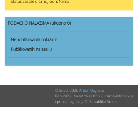
Status zaštite u Crnoj Gori: Nema
PODACI O NALAZIMA (ukupno 0)
Nepublikovanih nalaza:
0
Publikovanih nalaza:
0
© 2020–2026
Arbor Magna
&
Republički zavod za zaštitu kulturno-istorijskog
i prirodnog nasljeđa Republike Srpske