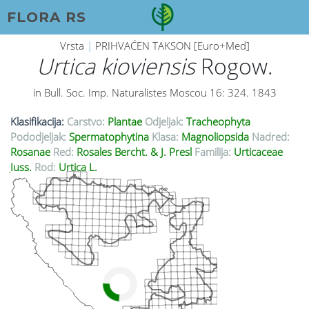
FLORA RS
Vrsta
|
PRIHVAĆEN TAKSON [Euro+Med]
Urtica kioviensis
Rogow.
in Bull. Soc. Imp. Naturalistes Moscou 16: 324. 1843
Klasifikacija:
Carstvo:
Plantae
Odjeljak:
Tracheophyta
Pododjeljak:
Spermatophytina
Klasa:
Magnoliopsida
Nadred:
Rosanae
Red:
Rosales Bercht. & J. Presl
Familija:
Urticaceae
Juss.
Rod:
Urtica L.