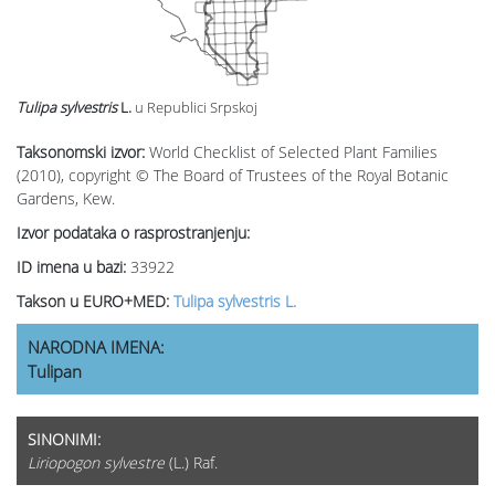
Tulipa sylvestris
L.
u Republici Srpskoj
Taksonomski izvor:
World Checklist of Selected Plant Families
(2010), copyright © The Board of Trustees of the Royal Botanic
Gardens, Kew.
Izvor podataka o rasprostranjenju:
ID imena u bazi:
33922
Takson u EURO+MED:
Tulipa sylvestris L.
NARODNA IMENA:
Tulipan
SINONIMI:
Liriopogon sylvestre
(L.) Raf.