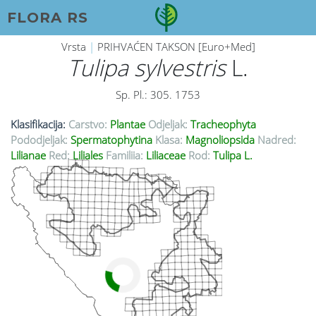
FLORA RS
Vrsta
|
PRIHVAĆEN TAKSON [Euro+Med]
Tulipa sylvestris
L.
Sp. Pl.: 305. 1753
Klasifikacija:
Carstvo:
Plantae
Odjeljak:
Tracheophyta
Pododjeljak:
Spermatophytina
Klasa:
Magnoliopsida
Nadred:
Lilianae
Red:
Liliales
Familija:
Liliaceae
Rod:
Tulipa L.