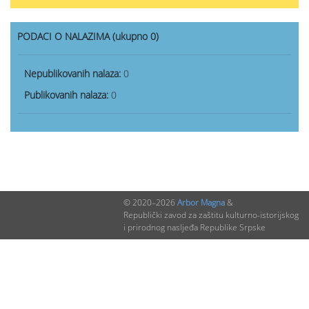
PODACI O NALAZIMA (ukupno 0)
Nepublikovanih nalaza:
0
Publikovanih nalaza:
0
© 2020–2026
Arbor Magna
&
Republički zavod za zaštitu kulturno-istorijskog
i prirodnog nasljeđa Republike Srpske