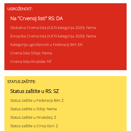
UGROŽENOST:
Na "Crvenoj listi" RS: DA
Globalna Crvena lista (IUCN kategorija 2020): Nema
Evropska Crvena lista (IUCN kategorija 2020): Nema
Kategorija ugroženosti u Federaciji BiH: EN
Crvena lista Srbije: Nema
Crvena lista Hrvatske: NT
STATUS ZAŠTITE:
Status zaštite u RS: SZ
Status zaštite u Federaciji BiH: Z
Status zaštite u Srbiji: Nema
Status zaštite u Hrvatskoj: Z
Status zaštite u Crnoj Gori: Z