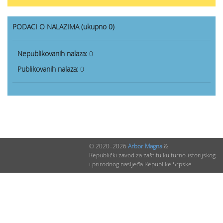
PODACI O NALAZIMA (ukupno 0)
Nepublikovanih nalaza:
0
Publikovanih nalaza:
0
© 2020–2026
Arbor Magna
&
Republički zavod za zaštitu kulturno-istorijskog
i prirodnog nasljeđa Republike Srpske