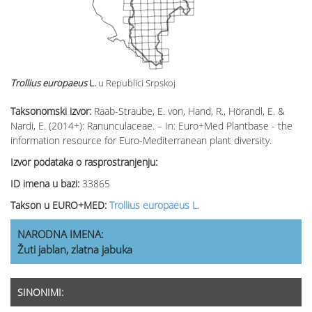
Trollius europaeus
L.
u Republici Srpskoj
Taksonomski izvor:
Raab-Straube, E. von, Hand, R., Hörandl, E. &
Nardi, E. (2014+): Ranunculaceae. – In: Euro+Med Plantbase - the
information resource for Euro-Mediterranean plant diversity.
Izvor podataka o rasprostranjenju:
ID imena u bazi:
33865
Takson u EURO+MED:
Trollius europaeus L.
NARODNA IMENA:
Žuti jablan, zlatna jabuka
SINONIMI: