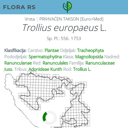
FLORA RS
Vrsta
|
PRIHVAĆEN TAKSON [Euro+Med]
Trollius europaeus
L.
Sp. Pl.: 556. 1753
Klasifikacija:
Carstvo:
Plantae
Odjeljak:
Tracheophyta
Pododjeljak:
Spermatophytina
Klasa:
Magnoliopsida
Nadred:
Ranunculanae
Red:
Ranunculales
Familija:
Ranunculaceae
Juss.
Tribus:
Adonideae Kunth
Rod:
Trollius L.