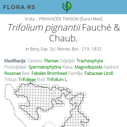
FLORA RS
Vrsta
|
PRIHVAĆEN TAKSON [Euro+Med]
Trifolium pignantii
Fauché &
Chaub.
in Bory, Exp. Sci. Morée, Bot.: 219. 1832
Klasifikacija:
Carstvo:
Plantae
Odjeljak:
Tracheophyta
Pododjeljak:
Spermatophytina
Klasa:
Magnoliopsida
Nadred:
Rosanae
Red:
Fabales Bromhead
Familija:
Fabaceae Lindl.
Tribus:
Trifolieae
Rod:
Trifolium L.