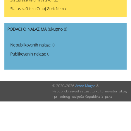
Status zaštite u Hrvatskoj: SZ
Status zaštite u Crnoj Gori: Nema
PODACI O NALAZIMA (ukupno 0)
Nepublikovanih nalaza:
0
Publikovanih nalaza:
0
© 2020–2026
Arbor Magna
&
Republički zavod za zaštitu kulturno-istorijskog
i prirodnog nasljeđa Republike Srpske