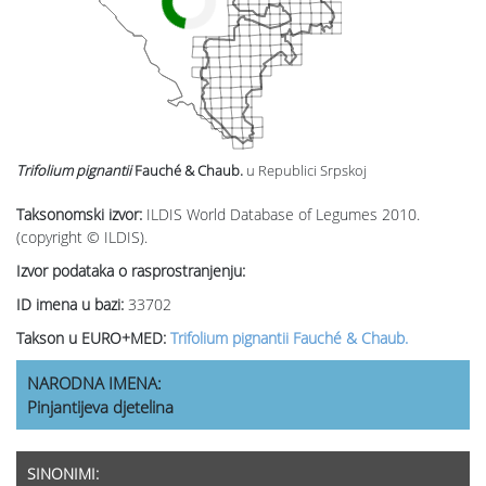
Trifolium pignantii
Fauché & Chaub.
u Republici Srpskoj
Taksonomski izvor:
ILDIS World Database of Legumes 2010.
(copyright © ILDIS).
Izvor podataka o rasprostranjenju:
ID imena u bazi:
33702
Takson u EURO+MED:
Trifolium pignantii Fauché & Chaub.
NARODNA IMENA:
Pinjantijeva djetelina
SINONIMI: