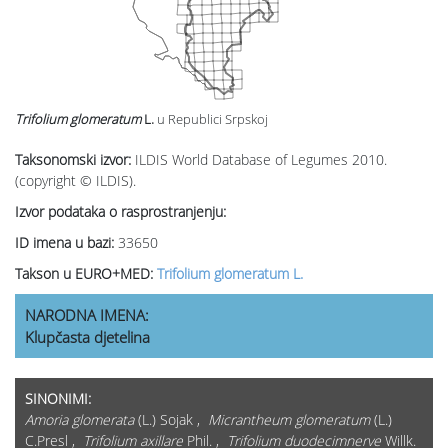
Trifolium glomeratum
L.
u Republici Srpskoj
Taksonomski izvor:
ILDIS World Database of Legumes 2010.
(copyright © ILDIS).
Izvor podataka o rasprostranjenju:
ID imena u bazi:
33650
Takson u EURO+MED:
Trifolium glomeratum L.
NARODNA IMENA:
Klupčasta djetelina
SINONIMI:
Amoria glomerata
(L.) Sojak ,
Micrantheum glomeratum
(L.)
C.Presl ,
Trifolium axillare
Phil. ,
Trifolium duodecimnerve
Willk.