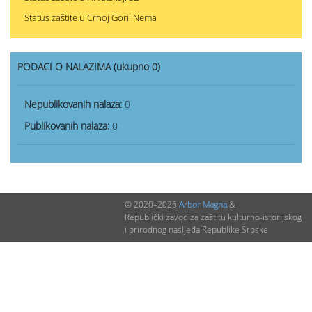
Status zaštite u Crnoj Gori: Nema
PODACI O NALAZIMA (ukupno 0)
Nepublikovanih nalaza:
0
Publikovanih nalaza:
0
© 2020–2026
Arbor Magna
&
Republički zavod za zaštitu kulturno-istorijskog
i prirodnog nasljeđa Republike Srpske