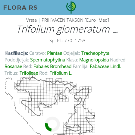
FLORA RS
Vrsta
|
PRIHVAĆEN TAKSON [Euro+Med]
Trifolium glomeratum
L.
Sp. Pl.: 770. 1753
Klasifikacija:
Carstvo:
Plantae
Odjeljak:
Tracheophyta
Pododjeljak:
Spermatophytina
Klasa:
Magnoliopsida
Nadred:
Rosanae
Red:
Fabales Bromhead
Familija:
Fabaceae Lindl.
Tribus:
Trifolieae
Rod:
Trifolium L.