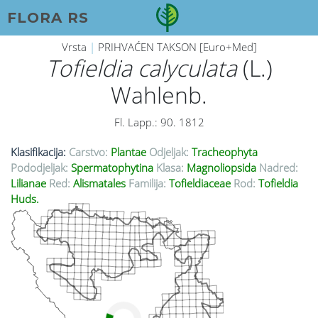
FLORA RS
Vrsta
|
PRIHVAĆEN TAKSON [Euro+Med]
Tofieldia calyculata
(L.)
Wahlenb.
Fl. Lapp.: 90. 1812
Klasifikacija:
Carstvo:
Plantae
Odjeljak:
Tracheophyta
Pododjeljak:
Spermatophytina
Klasa:
Magnoliopsida
Nadred:
Lilianae
Red:
Alismatales
Familija:
Tofieldiaceae
Rod:
Tofieldia
Huds.