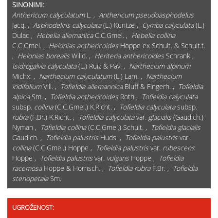
SINONIMI:
Anthericum calyculatum
L. ,
Anthericum pseudoasphodelus
Jacq. ,
Asphodeliris calyculata
(L.) Kuntze ,
Cymba calyculata
(L.)
Dulac ,
Hebelia allemanica
C.C.Gmel. ,
Hebelia collina
C.C.Gmel. ,
Helonias anthericoides
Hoppe ex Schult. & Schult.f.
,
Helonias borealis
Willd. ,
Heriteria anthericoides
Schrank ,
Isidrogalvia calyculata
(L.) Ruiz & Pav. ,
Narthecium alpinum
Michx. ,
Narthecium calyculatum
(L.) Lam. ,
Narthecium
iridifolium
Vill. ,
Tofieldia allemannica
Bluff & Fingerh. ,
Tofieldia
alpina
Sm. ,
Tofieldia anthericoides
Roth ,
Tofieldia calyculata
subsp.
collina
(C.C.Gmel.) K.Richt. ,
Tofieldia calyculata
subsp.
rubra
(F.Br.) K.Richt. ,
Tofieldia calyculata
var.
glacialis
(Gaudich.)
Nyman ,
Tofieldia collina
(C.C.Gmel.) Schult. ,
Tofieldia glacialis
Gaudich. ,
Tofieldia palustris
Huds. ,
Tofieldia palustris
var.
collina
(C.C.Gmel.) Hoppe ,
Tofieldia palustris
var.
rubescens
Hoppe ,
Tofieldia palustris
var.
vulgaris
Hoppe ,
Tofieldia
racemosa
Hoppe & Hornsch. ,
Tofieldia rubra
F.Br. ,
Tofieldia
stenopetala
Sm.
UGROŽENOST: