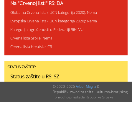
Na "Crvenoj listi" RS: DA
Globalna Crvena lista (IUCN kategorija 2020): Nema
Evropska Crvena lista (IUCN kategorija 2020): Nema
Kategorija ugroženosti u Federaciji BiH: VU
Crvena lista Srbije: Nema
Crvena lista Hrvatske: CR
STATUS ZAŠTITE:
Status zaštite u RS: SZ
Status zaštite u Federaciji BiH: Nema
© 2020–2026
Arbor Magna
&
Republički zavod za zaštitu kulturno-istorijskog
Status zaštite u Srbiji: Nema
i prirodnog nasljeđa Republike Srpske
Status zaštite u Hrvatskoj: SZ
Status zaštite u Crnoj Gori: Nema