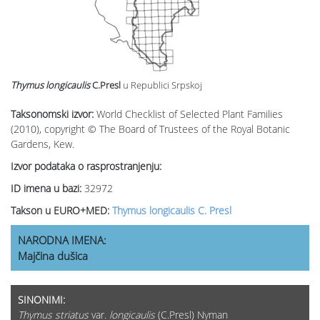
Thymus longicaulis
C.Presl
u Republici Srpskoj
Taksonomski izvor:
World Checklist of Selected Plant Families
(2010), copyright © The Board of Trustees of the Royal Botanic
Gardens, Kew.
Izvor podataka o rasprostranjenju:
ID imena u bazi:
32972
Takson u EURO+MED:
Thymus longicaulis C. Presl
NARODNA IMENA:
Majčina dušica
SINONIMI:
Thymus striatus
var.
longicaulis
(C.Presl) Nyman