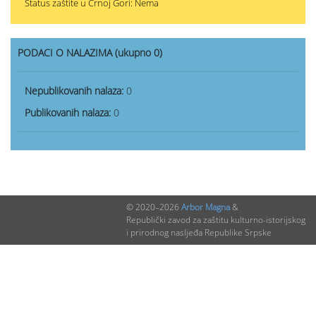
Status zaštite u Crnoj Gori: Nema
PODACI O NALAZIMA (ukupno 0)
Nepublikovanih nalaza:
0
Publikovanih nalaza:
0
© 2020–2026
Arbor Magna
&
Republički zavod za zaštitu kulturno-istorijskog
i prirodnog nasljeđa Republike Srpske