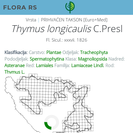
FLORA RS
Vrsta
|
PRIHVAĆEN TAKSON [Euro+Med]
Thymus longicaulis
C.Presl
Fl. Sicul.: xxxvii. 1826
Klasifikacija:
Carstvo:
Plantae
Odjeljak:
Tracheophyta
Pododjeljak:
Spermatophytina
Klasa:
Magnoliopsida
Nadred:
Asteranae
Red:
Lamiales
Familija:
Lamiaceae Lindl.
Rod:
Thymus L.