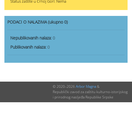
Status zaštite u Crnoj Gori: Nema
PODACI O NALAZIMA (ukupno 0)
Nepublikovanih nalaza:
0
Publikovanih nalaza:
0
© 2020–2026
Arbor Magna
&
Republički zavod za zaštitu kulturno-istorijskog
i prirodnog nasljeđa Republike Srpske