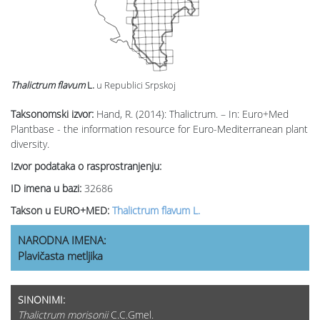
Thalictrum flavum
L.
u Republici Srpskoj
Taksonomski izvor:
Hand, R. (2014): Thalictrum. – In: Euro+Med
Plantbase - the information resource for Euro-Mediterranean plant
diversity.
Izvor podataka o rasprostranjenju:
ID imena u bazi:
32686
Takson u EURO+MED:
Thalictrum flavum L.
NARODNA IMENA:
Plavičasta metljika
SINONIMI:
Thalictrum morisonii
C.C.Gmel.