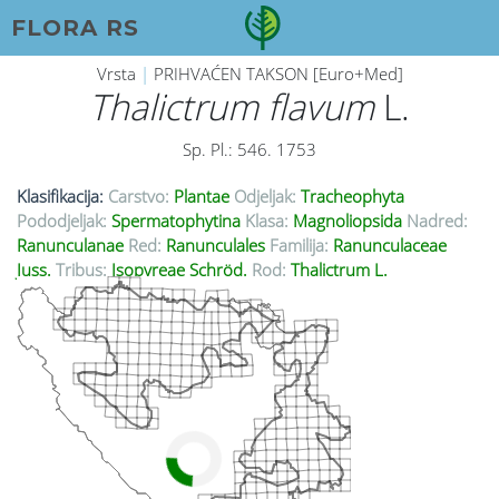
FLORA RS
Vrsta
|
PRIHVAĆEN TAKSON [Euro+Med]
Thalictrum flavum
L.
Sp. Pl.: 546. 1753
Klasifikacija:
Carstvo:
Plantae
Odjeljak:
Tracheophyta
Pododjeljak:
Spermatophytina
Klasa:
Magnoliopsida
Nadred:
Ranunculanae
Red:
Ranunculales
Familija:
Ranunculaceae
Juss.
Tribus:
Isopyreae Schröd.
Rod:
Thalictrum L.