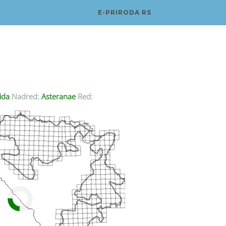
E-PRIRODA RS
ida
Nadred:
Asteranae
Red: