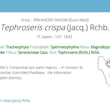
Vrsta
|
PRIHVAĆEN TAKSON [Euro+Med]
Tephroseris crispa
(Jacq.) Rchb.
Fl. Saxon.: 147. 1842
jak:
Tracheophyta
Pododjeljak:
Spermatophytina
Klasa:
Magnoliops
eke
Tribus:
Senecioneae Cass.
Rod:
Tephroseris (Rchb.) Rchb.
006+): Compositae (pro parte majore). – In: Greuter, W.
mpositae. Euro+Med Plantbase - the information
lant diversity.
 crispa (Jacq.) Rchb.