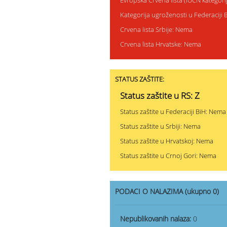
Evropska Crvena lista (IUCN kategor
Kategorija ugroženosti u Federaciji
Crvena lista Srbije: Nema
Crvena lista Hrvatske: Nema
STATUS ZAŠTITE:
Status zaštite u RS: Z
Status zaštite u Federaciji BiH: Nema
Status zaštite u Srbiji: Nema
Status zaštite u Hrvatskoj: Nema
Status zaštite u Crnoj Gori: Nema
PODACI O NALAZIMA (ukupno 0)
Nepublikovanih nalaza:
0