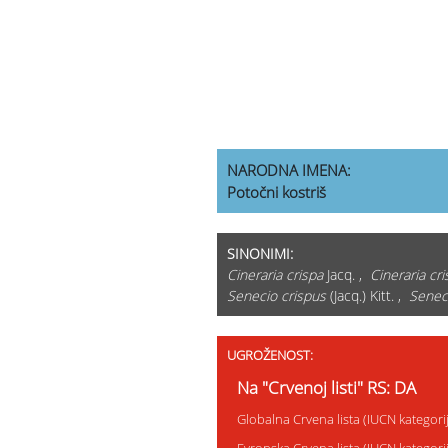
NARODNA IMENA:
Potočni kostriš
SINONIMI:
Cineraria crispa
Jacq. ,
Cineraria cri
Senecio crispus
(Jacq.) Kitt. ,
Seneci
UGROŽENOST:
Na "Crvenoj listi" RS: DA
Globalna Crvena lista (IUCN kategor