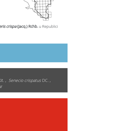
ris crispa
(Jacq.) Rchb.
u Republici
it. ,
Senecio crispatus
DC. ,
ur