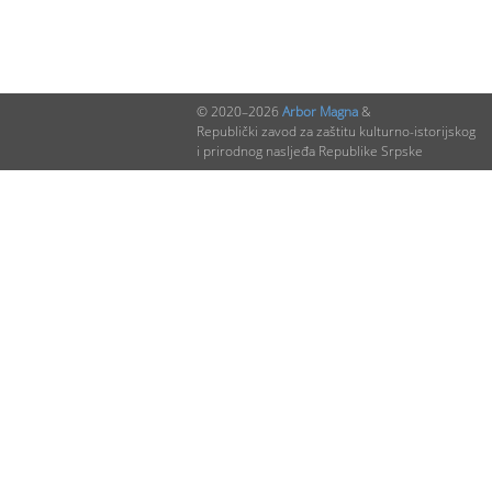
© 2020–2026
Arbor Magna
&
Republički zavod za zaštitu kulturno-istorijskog
i prirodnog nasljeđa Republike Srpske