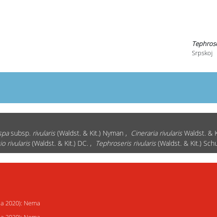
Tephrose
Srpskoj
spa
subsp.
rivularis
(Waldst. & Kit.) Nyman ,
Cineraria rivularis
Waldst. & K
o rivularis
(Waldst. & Kit.) DC. ,
Tephroseris rivularis
(Waldst. & Kit.) Sch
ija 2020): Nema