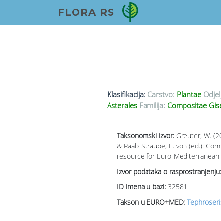
FLORA RS
Klasifikacija:
Carstvo:
Plantae
Odjel
Asterales
Familija:
Compositae Gis
Taksonomski izvor:
Greuter, W. (2
& Raab-Straube, E. von (ed.): Co
resource for Euro-Mediterranean p
Izvor podataka o rasprostranjenju:
ID imena u bazi:
32581
Takson u EURO+MED:
Tephroseris