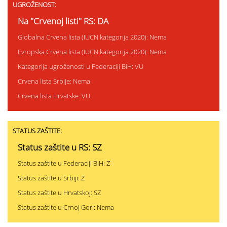
UGROŽENOST:
Na "Crvenoj listi" RS: DA
Globalna Crvena lista (IUCN kategorija 2020): Nema
Evropska Crvena lista (IUCN kategorija 2020): Nema
Kategorija ugroženosti u Federaciji BiH: VU
Crvena lista Srbije: Nema
Crvena lista Hrvatske: VU
STATUS ZAŠTITE:
Status zaštite u RS: SZ
Status zaštite u Federaciji BiH: Z
Status zaštite u Srbiji: Z
Status zaštite u Hrvatskoj: SZ
Status zaštite u Crnoj Gori: Nema