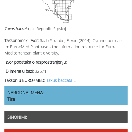
Taxus baccata
L.
u Republici Srpskoj
Taksonomski izvor:
Raab-Straube, E. von (2014): Gymnospermae. –
In: Euro+Med Plantbase - the information resource for Euro-
Mediterranean plant diversity.
Izvor podataka o rasprostranjenju:
ID imena u bazi:
32571
Takson u EURO+MED:
Taxus baccata L.
NARODNA IMENA:
Tisa
SINONIMI: