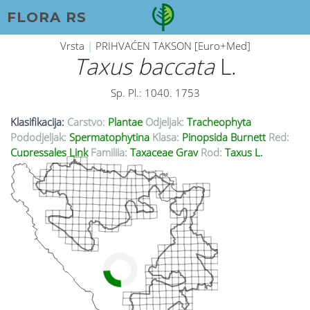
FLORA RS
Vrsta
|
PRIHVAĆEN TAKSON [Euro+Med]
Taxus baccata
L.
Sp. Pl.: 1040. 1753
Klasifikacija:
Carstvo:
Plantae
Odjeljak:
Tracheophyta
Pododjeljak:
Spermatophytina
Klasa:
Pinopsida Burnett
Red:
Cupressales Link
Familija:
Taxaceae Gray
Rod:
Taxus L.