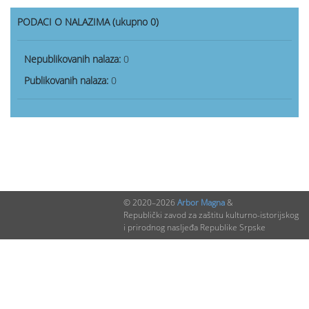
PODACI O NALAZIMA (ukupno 0)
Nepublikovanih nalaza:
0
Publikovanih nalaza:
0
© 2020–2026
Arbor Magna
&
Republički zavod za zaštitu kulturno-istorijskog
i prirodnog nasljeđa Republike Srpske