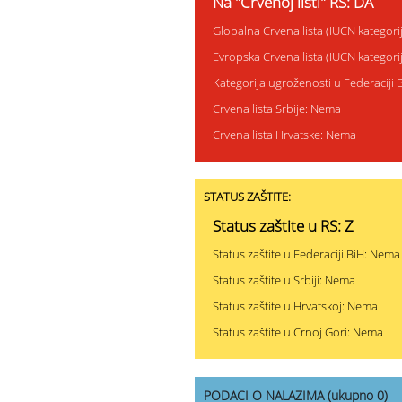
Na "Crvenoj listi" RS: DA
Globalna Crvena lista (IUCN kategor
Evropska Crvena lista (IUCN kategor
Kategorija ugroženosti u Federaciji
Crvena lista Srbije: Nema
Crvena lista Hrvatske: Nema
STATUS ZAŠTITE:
Status zaštite u RS: Z
Status zaštite u Federaciji BiH: Nema
Status zaštite u Srbiji: Nema
Status zaštite u Hrvatskoj: Nema
Status zaštite u Crnoj Gori: Nema
PODACI O NALAZIMA (ukupno 0)