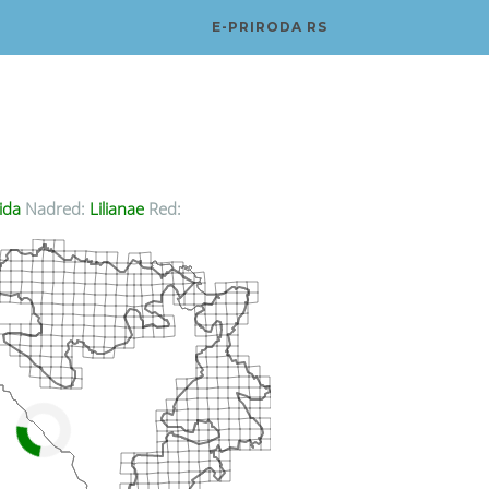
E-PRIRODA RS
ida
Nadred:
Lilianae
Red: