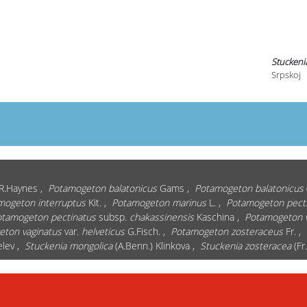
Stuckeni
Srpskoj
.R.Haynes ,
Potamogeton balatonicus
Gams ,
Potamogeton balatonicus
mogeton interruptus
Kit. ,
Potamogeton marinus
L. ,
Potamogeton pect
tamogeton pectinatus
subsp.
chakassinensis
Kaschina ,
Potamogeton v
ton vaginatus
var.
helveticus
G.Fisch. ,
Potamogeton zosteraceus
Fr. ,
elev ,
Stuckenia mongolica
(A.Benn.) Klinkova ,
Stuckenia zosteracea
(Fr.