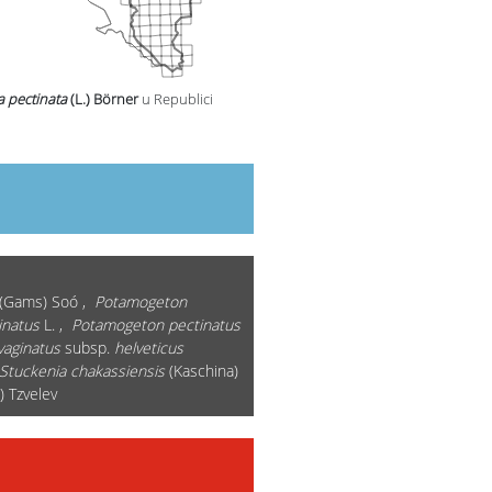
a pectinata
(L.) Börner
u Republici
(Gams) Soó ,
Potamogeton
inatus
L. ,
Potamogeton pectinatus
aginatus
subsp.
helveticus
Stuckenia chakassiensis
(Kaschina)
) Tzvelev