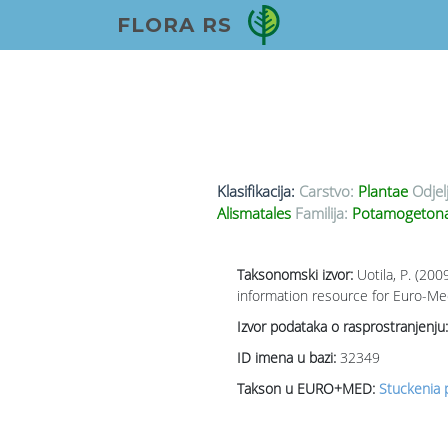
FLORA RS
Klasifikacija:
Carstvo:
Plantae
Odjel
Alismatales
Familija:
Potamogetonac
Taksonomski izvor:
Uotila, P. (20
information resource for Euro-Med
Izvor podataka o rasprostranjenju:
ID imena u bazi:
32349
Takson u EURO+MED:
Stuckenia p