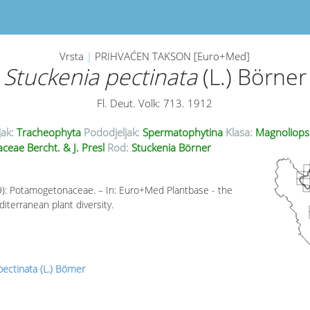
Vrsta
|
PRIHVAĆEN TAKSON [Euro+Med]
Stuckenia pectinata
(L.) Börner
Fl. Deut. Volk: 713. 1912
jak:
Tracheophyta
Pododjeljak:
Spermatophytina
Klasa:
Magnoliops
eae Bercht. & J. Presl
Rod:
Stuckenia Börner
09): Potamogetonaceae. – In: Euro+Med Plantbase - the
iterranean plant diversity.
ectinata (L.) Börner