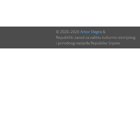
© 2020–2026
Arbor Magna
&
Republički zavod za zaštitu kulturno-istorijskog
i prirodnog nasljeđa Republike Srpske