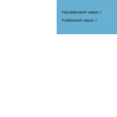
Nepublikovanih nalaza:
0
Publikovanih nalaza:
0