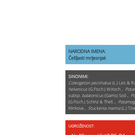
NARODNA IMENA:
Češljasti mrijesnjak
SINONIMI:
Coleogeton pectinatus
(L.) Les & R
helveticus
(G.Fisch.) W.Koch ,
Pota
subsp.
balatonicus
(Gams) Soó ,
Po
(G.Fisch.) Schinz & Thell. ,
Potamoge
Klinkova ,
Stuckenia marina
(L.) Tzv
UGROŽENOST: