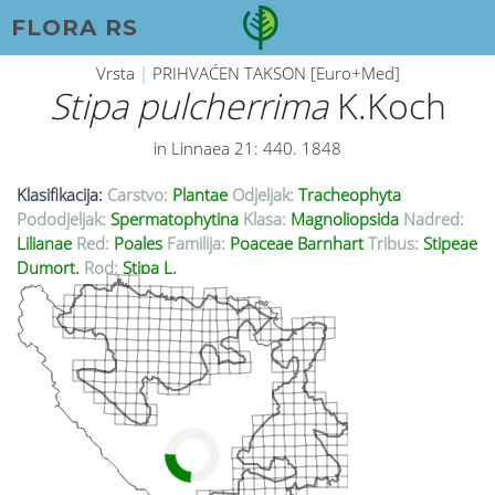
FLORA RS
Vrsta
|
PRIHVAĆEN TAKSON [Euro+Med]
Stipa pulcherrima
K.Koch
in Linnaea 21: 440. 1848
Klasifikacija:
Carstvo:
Plantae
Odjeljak:
Tracheophyta
Pododjeljak:
Spermatophytina
Klasa:
Magnoliopsida
Nadred:
Lilianae
Red:
Poales
Familija:
Poaceae Barnhart
Tribus:
Stipeae
Dumort.
Rod:
Stipa L.