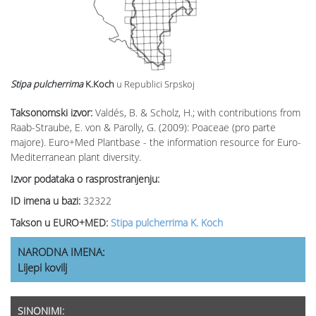
Stipa pulcherrima
K.Koch
u Republici Srpskoj
Taksonomski izvor:
Valdés, B. & Scholz, H.; with contributions from
Raab-Straube, E. von & Parolly, G. (2009): Poaceae (pro parte
majore). Euro+Med Plantbase - the information resource for Euro-
Mediterranean plant diversity.
Izvor podataka o rasprostranjenju:
ID imena u bazi:
32322
Takson u EURO+MED:
Stipa pulcherrima K. Koch
NARODNA IMENA:
Lijepi kovilj
SINONIMI: