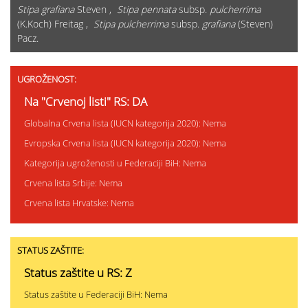
Stipa grafiana
Steven ,
Stipa pennata
subsp.
pulcherrima
(K.Koch) Freitag ,
Stipa pulcherrima
subsp.
grafiana
(Steven)
Pacz.
UGROŽENOST:
Na "Crvenoj listi" RS: DA
Globalna Crvena lista (IUCN kategorija 2020): Nema
Evropska Crvena lista (IUCN kategorija 2020): Nema
Kategorija ugroženosti u Federaciji BiH: Nema
Crvena lista Srbije: Nema
Crvena lista Hrvatske: Nema
STATUS ZAŠTITE:
Status zaštite u RS: Z
Status zaštite u Federaciji BiH: Nema