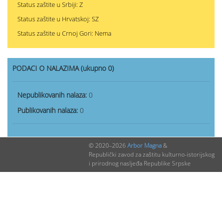
Status zaštite u Srbiji: Z
Status zaštite u Hrvatskoj: SZ
Status zaštite u Crnoj Gori: Nema
PODACI O NALAZIMA (ukupno 0)
Nepublikovanih nalaza:
0
Publikovanih nalaza:
0
© 2020–2026
Arbor Magna
&
Republički zavod za zaštitu kulturno-istorijskog
i prirodnog nasljeđa Republike Srpske