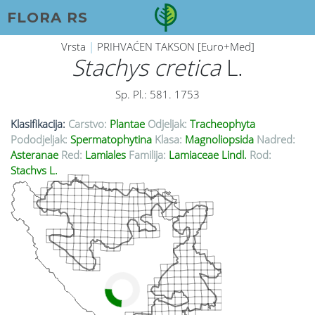
FLORA RS
Vrsta
|
PRIHVAĆEN TAKSON [Euro+Med]
Stachys cretica
L.
Sp. Pl.: 581. 1753
Klasifikacija:
Carstvo:
Plantae
Odjeljak:
Tracheophyta
Pododjeljak:
Spermatophytina
Klasa:
Magnoliopsida
Nadred:
Asteranae
Red:
Lamiales
Familija:
Lamiaceae Lindl.
Rod:
Stachys L.