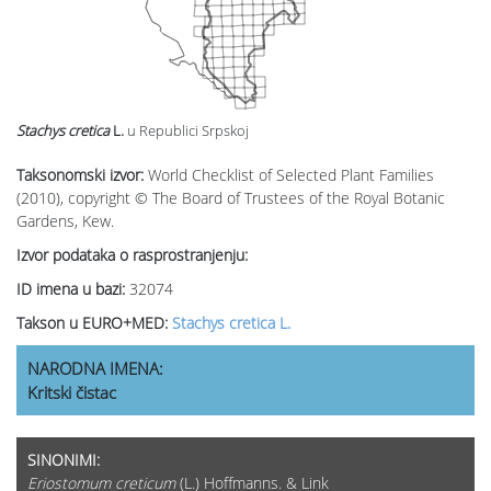
Stachys cretica
L.
u Republici Srpskoj
Taksonomski izvor:
World Checklist of Selected Plant Families
(2010), copyright © The Board of Trustees of the Royal Botanic
Gardens, Kew.
Izvor podataka o rasprostranjenju:
ID imena u bazi:
32074
Takson u EURO+MED:
Stachys cretica L.
NARODNA IMENA:
Kritski čistac
SINONIMI:
Eriostomum creticum
(L.) Hoffmanns. & Link