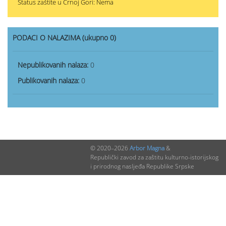
Status zaštite u Crnoj Gori: Nema
PODACI O NALAZIMA (ukupno 0)
Nepublikovanih nalaza:
0
Publikovanih nalaza:
0
© 2020–2026
Arbor Magna
&
Republički zavod za zaštitu kulturno-istorijskog
i prirodnog nasljeđa Republike Srpske