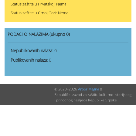
Status zaštite u Hrvatskoj: Nema
Status zaštite u Crnoj Gori: Nema
PODACI O NALAZIMA (ukupno 0)
Nepublikovanih nalaza:
0
Publikovanih nalaza:
0
© 2020–2026
Arbor Magna
&
Republički zavod za zaštitu kulturno-istorijskog
i prirodnog nasljeđa Republike Srpske