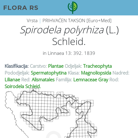
FLORA RS
Vrsta
|
PRIHVAĆEN TAKSON [Euro+Med]
Spirodela polyrhiza
(L.)
Schleid.
in Linnaea 13: 392. 1839
Klasifikacija:
Carstvo:
Plantae
Odjeljak:
Tracheophyta
Pododjeljak:
Spermatophytina
Klasa:
Magnoliopsida
Nadred:
Lilianae
Red:
Alismatales
Familija:
Lemnaceae Gray
Rod:
Spirodela Schleid.